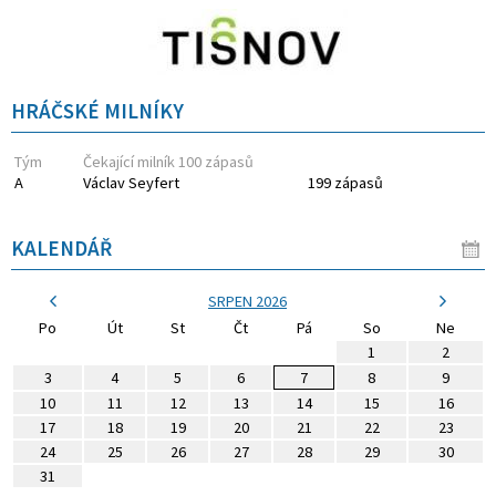
HRÁČSKÉ MILNÍKY
Tým
Čekající milník 100 zápasů
A
Václav Seyfert
199 zápasů
KALENDÁŘ
SRPEN 2026
Po
Út
St
Čt
Pá
So
Ne
1
2
3
4
5
6
7
8
9
10
11
12
13
14
15
16
17
18
19
20
21
22
23
24
25
26
27
28
29
30
31