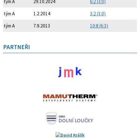
tým A
29.10.2024
6:2 (3:0)
tým A
1.2.2014
3:2 (3:0)
tým A
7.9.2013
10:8 (6:3)
PARTNEŘI