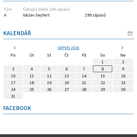
Tým
Čekající milník 100 zápasů
A
Václav Seyfert
199 zápasů
KALENDÁŘ
SRPEN 2026
Po
Út
St
Čt
Pá
So
Ne
1
2
3
4
5
6
7
8
9
10
11
12
13
14
15
16
17
18
19
20
21
22
23
24
25
26
27
28
29
30
31
FACEBOOK