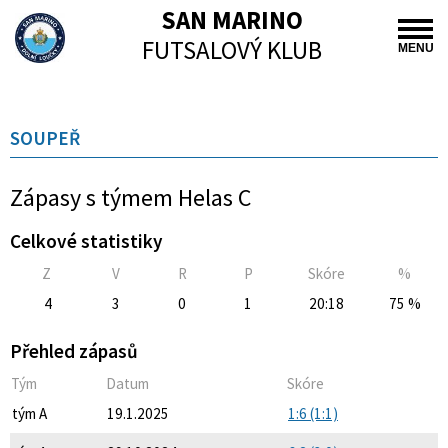
SAN MARINO
FUTSALOVÝ KLUB
MENU
SOUPEŘ
Zápasy s týmem Helas C
Celkové statistiky
Z
V
R
P
Skóre
%
4
3
0
1
20:18
75 %
Přehled zápasů
Tým
Datum
Skóre
tým A
19.1.2025
1:6 (1:1)