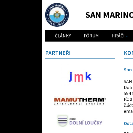
SAN MARIN
ČLÁNKY
FÓRUM
HRÁČI
PARTNEŘI
KO
San 
SAN
Doln
594 
IČ: 
č.úč
emai
Ost