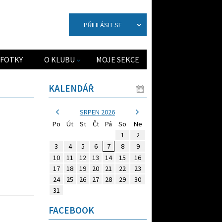
PŘIHLÁSIT SE
FOTKY
O KLUBU
MOJE SEKCE
KALENDÁŘ
SRPEN 2026
Po
Út
St
Čt
Pá
So
Ne
1
2
3
4
5
6
7
8
9
10
11
12
13
14
15
16
17
18
19
20
21
22
23
24
25
26
27
28
29
30
31
FACEBOOK