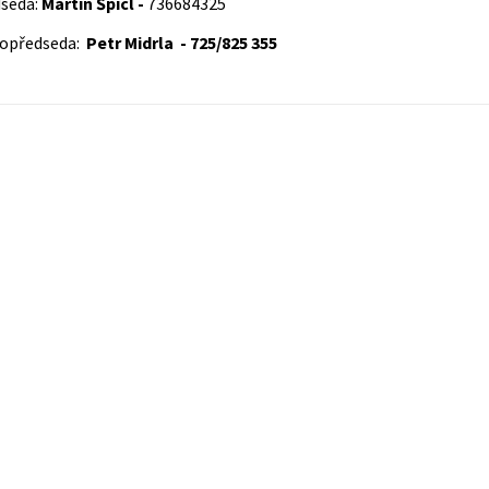
dseda:
Martin Špicl -
736684325
topředseda:
Petr Midrla - 725/825 355