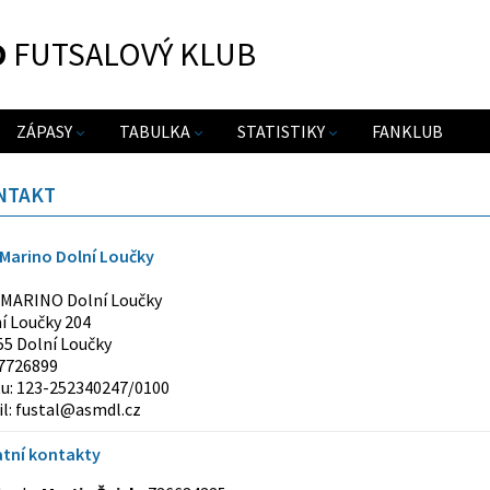
O
FUTSALOVÝ KLUB
ZÁPASY
TABULKA
STATISTIKY
FANKLUB
NTAKT
Marino Dolní Loučky
 MARINO Dolní Loučky
í Loučky 204
55 Dolní Loučky
07726899
tu: 123-252340247/0100
l: fustal@asmdl.cz
atní kontakty