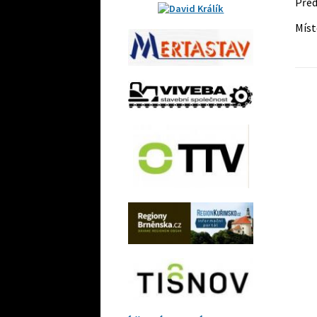
Pře
Mís