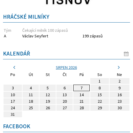
HRÁČSKÉ MILNÍKY
Tým
Čekající milník 100 zápasů
A
Václav Seyfert
199 zápasů
KALENDÁŘ
SRPEN 2026
Po
Út
St
Čt
Pá
So
Ne
1
2
3
4
5
6
7
8
9
10
11
12
13
14
15
16
17
18
19
20
21
22
23
24
25
26
27
28
29
30
31
FACEBOOK