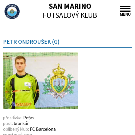
SAN MARINO
FUTSALOVÝ KLUB
MENU
PETR ONDROUŠEK (G)
přezdívka:
Peťas
post:
brankář
oblíbený klub:
FC Barcelona
sportovní vzor: