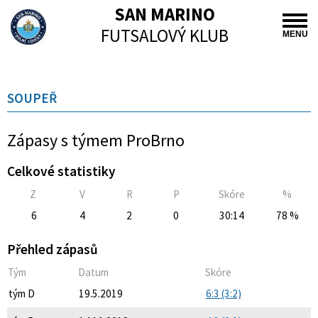
SAN MARINO
FUTSALOVÝ KLUB
MENU
SOUPEŘ
Zápasy s týmem ProBrno
Celkové statistiky
Z
V
R
P
Skóre
%
6
4
2
0
30:14
78 %
Přehled zápasů
Tým
Datum
Skóre
tým D
19.5.2019
6:3 (3:2)