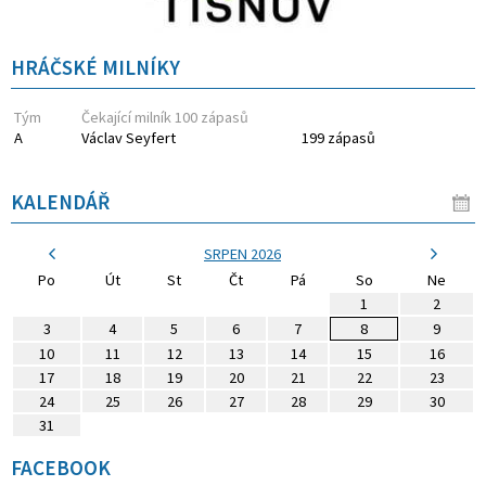
HRÁČSKÉ MILNÍKY
Tým
Čekající milník 100 zápasů
A
Václav Seyfert
199 zápasů
KALENDÁŘ
SRPEN 2026
Po
Út
St
Čt
Pá
So
Ne
1
2
3
4
5
6
7
8
9
10
11
12
13
14
15
16
17
18
19
20
21
22
23
24
25
26
27
28
29
30
31
FACEBOOK