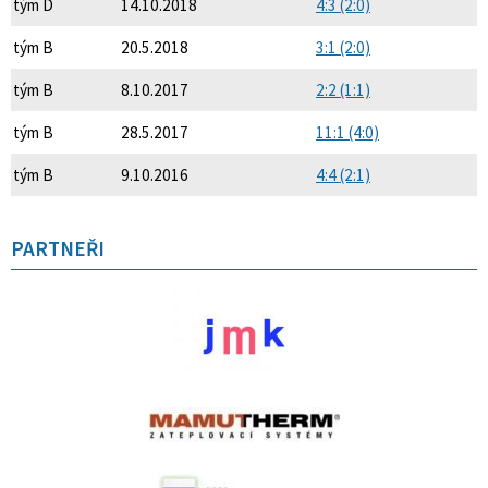
tým D
14.10.2018
4:3 (2:0)
tým B
20.5.2018
3:1 (2:0)
tým B
8.10.2017
2:2 (1:1)
tým B
28.5.2017
11:1 (4:0)
tým B
9.10.2016
4:4 (2:1)
PARTNEŘI