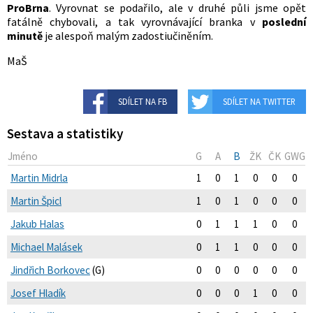
ProBrna
. Vyrovnat se podařilo, ale v druhé půli jsme opět
fatálně chybovali, a tak vyrovnávající branka v
poslední
minutě
je alespoň malým zadostiučiněním.
MaŠ
SDÍLET NA FB
SDÍLET NA TWITTER
Sestava a statistiky
Jméno
G
A
B
ŽK
ČK
GWG
Martin Midrla
1
0
1
0
0
0
Martin Špicl
1
0
1
0
0
0
Jakub Halas
0
1
1
1
0
0
Michael Malásek
0
1
1
0
0
0
Jindřich Borkovec
(G)
0
0
0
0
0
0
Josef Hladík
0
0
0
1
0
0