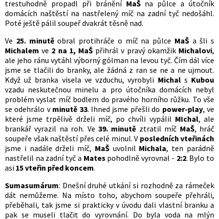
trestuhodně propadl při bránění
MaŠ
na půlce a útočník
domácích naštěstí na nastřelený míč na zadní tyč nedošáhl.
Poté ještě pálil soupeř dvakrát těsně nad.
Ve
25. minutě
obral protihráče o míč na půlce
MaŠ
a šli s
Michalem
ve
2 na 1, MaŠ
přihrál v pravý okamžik
Michalovi
,
ale jeho ránu vytáhl výborný gólman na levou tyč. Čím dál více
jsme se tlačili do branky, ale žádná z ran se ne a ne ujmout.
Když už branka visela ve vzduchu, vyrobyli
Michal
s
Kubou
vzadu neskutečnou minelu a pro útočníka domácích nebyl
problém vyslat míč bodlem do pravého horního růžku. To vše
se odehrálo v
minutě 33
. Ihned jsme přešli do
power-play
, ve
které jsme trpělivě drželi míč, po chvíli vypálil
MIchal
, ale
brankář vyrazil na roh. Ve
39. minutě
ztratil míč
MaŠ
, hráč
soupeře však naštěstí přes celé minul. V
posledních vteřinách
jsme i nadále drželi míč,
MaŠ
uvolnil
Michala
, ten parádně
nastřelil na zadní tyč a
Mates
pohodlně vyrovnal -
2:2
. Bylo to
asi
15 vteřin před koncem
.
Sumasumárum
: Dnešní druhé utkání si rozhodně za rámeček
dát nemůžeme. Na místo toho, abychom soupeře přehráli,
přeběhali, tak jsme si prakticky v úvodu dali vlastní branku a
pak se museli tlačit do vyrovnání. Do byla voda na mlýn