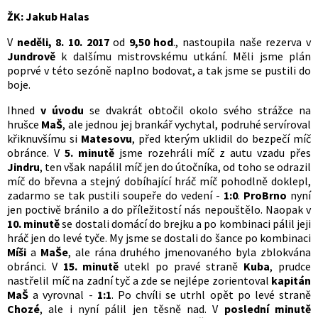
ŽK: Jakub Halas
V
neděli, 8. 10. 2017
od
9,50 hod
., nastoupila naše rezerva v
Jundrově
k dalšímu mistrovskému utkání. Měli jsme plán
poprvé v této sezóně naplno bodovat, a tak jsme se pustili do
boje.
Ihned
v úvodu
se dvakrát obtočil okolo svého strážce na
hrušce
MaŠ
, ale jednou jej brankář vychytal, podruhé servíroval
křiknuvšímu si
Matesovu
, před kterým uklidil do bezpečí míč
obránce. V
5. minutě
jsme rozehráli míč z autu vzadu přes
Jindru
, ten však napálil míč jen do útočníka, od toho se odrazil
míč do břevna a stejný dobíhající hráč míč pohodlně doklepl,
zadarmo se tak pustili soupeře do vedení -
1:0
.
ProBrno
nyní
jen poctivě bránilo a do příležitostí nás nepouštělo. Naopak v
10. minutě
se dostali domácí do brejku a po kombinaci pálil jeji
hráč jen do levé tyče. My jsme se dostali do šance po kombinaci
Míši
a
MaŠe
, ale rána druhého jmenovaného byla zblokvána
obránci. V
15. minutě
utekl po pravé straně
Kuba
, prudce
nastřelil míč na zadní tyč a zde se nejlépe zorientoval
kapitán
MaŠ
a vyrovnal -
1:1
. Po chvíli se utrhl opět po levé straně
Chozé
, ale i nyní pálil jen těsně nad. V
poslední minutě