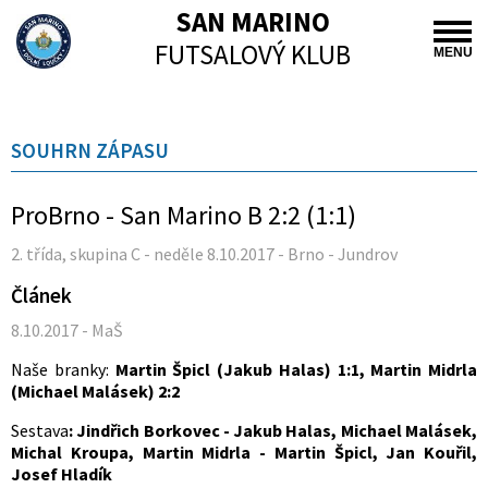
SAN MARINO
FUTSALOVÝ KLUB
MENU
SOUHRN ZÁPASU
ProBrno - San Marino B 2:2 (1:1)
2. třída, skupina C - neděle 8.10.2017 - Brno - Jundrov
Článek
8.10.2017 - MaŠ
Naše branky:
Martin Špicl (Jakub Halas) 1:1, Martin Midrla
(Michael Malásek) 2:2
Sestava
: Jindřich Borkovec - Jakub Halas, Michael Malásek,
Michal Kroupa, Martin Midrla - Martin Špicl, Jan Kouřil,
Josef Hladík