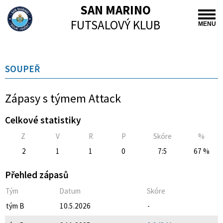
SAN MARINO
FUTSALOVÝ KLUB
MENU
SOUPEŘ
Zápasy s týmem Attack
Celkové statistiky
Z
V
R
P
Skóre
%
2
1
1
0
7:5
67 %
Přehled zápasů
Tým
Datum
Skóre
tým B
10.5.2026
-