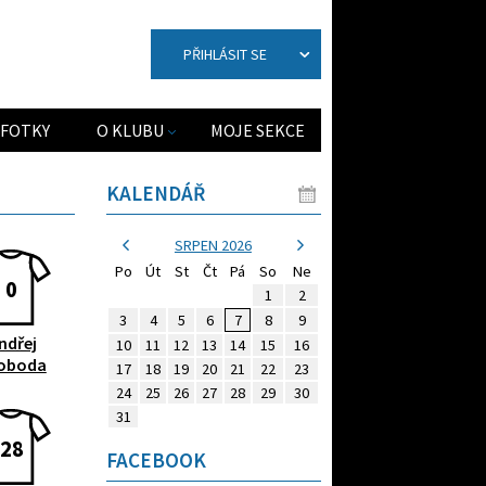
PŘIHLÁSIT SE
FOTKY
O KLUBU
MOJE SEKCE
KALENDÁŘ
SRPEN 2026
Po
Út
St
Čt
Pá
So
Ne
0
1
2
3
4
5
6
7
8
9
ndřej
10
11
12
13
14
15
16
oboda
17
18
19
20
21
22
23
24
25
26
27
28
29
30
31
28
FACEBOOK