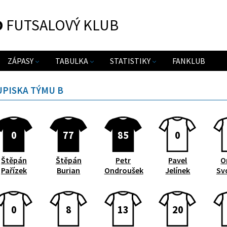
O
FUTSALOVÝ KLUB
ZÁPASY
TABULKA
STATISTIKY
FANKLUB
UPISKA TÝMU B
0
77
85
0
Štěpán
Štěpán
Petr
Pavel
O
Pařízek
Burian
Ondroušek
Jelínek
Sv
0
8
13
20