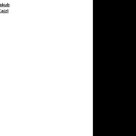
akub
Cajzl