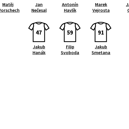
Matěj
Jan
Antonín
Marek
J
orschech
Nečesal
Havlík
Vejrosta
47
59
91
Jakub
Filip
Jakub
Hanák
Svoboda
Smetana