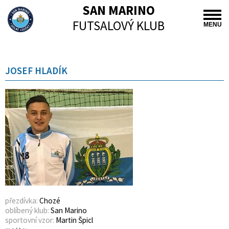
SAN MARINO
FUTSALOVÝ KLUB
MENU
JOSEF HLADÍK
přezdívka:
Chozé
oblíbený klub:
San Marino
sportovní vzor:
Martin Špicl