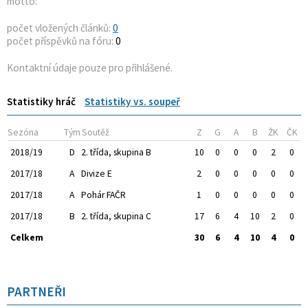
motto:
počet vložených článků:
0
počet příspěvků na fóru:
0
Kontaktní údaje pouze pro přihlášené.
Statistiky hráč
Statistiky vs. soupeř
Sezóna
Tým
Soutěž
Z
G
A
B
ŽK
ČK
2018/19
D
2. třída, skupina B
10
0
0
0
2
0
2017/18
A
Divize E
2
0
0
0
0
0
2017/18
A
Pohár FAČR
1
0
0
0
0
0
2017/18
B
2. třída, skupina C
17
6
4
10
2
0
Celkem
30
6
4
10
4
0
PARTNEŘI