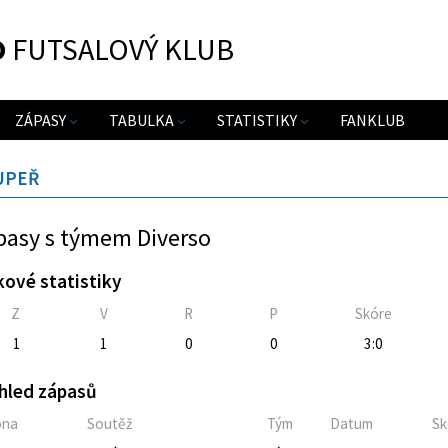
O
FUTSALOVÝ KLUB
ZÁPASY
TABULKA
STATISTIKY
FANKLUB
UPEŘ
pasy s týmem Diverso
kové statistiky
Z
V
R
P
Skóre
1
1
0
0
3:0
hled zápasů
óna
Soutěž
Tým
Datum
Sk