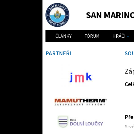
SAN MARIN
ČLÁNKY
FÓRUM
HRÁČI
PARTNEŘI
SO
Zá
Cel
Pře
Sez