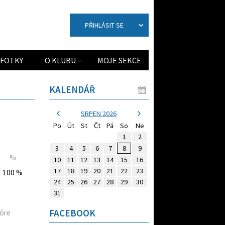
PŘIHLÁSIT SE
FOTKY
O KLUBU
MOJE SEKCE
KALENDÁŘ
SRPEN 2026
Po
Út
St
Čt
Pá
So
Ne
1
2
3
4
5
6
7
8
9
%
10
11
12
13
14
15
16
17
18
19
20
21
22
23
100 %
24
25
26
27
28
29
30
31
FACEBOOK
óre