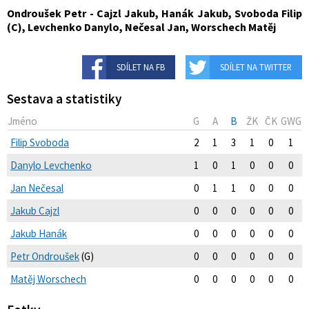
Ondroušek Petr - Cajzl Jakub, Hanák Jakub, Svoboda Filip
(C), Levchenko Danylo, Nečesal Jan, Worschech Matěj
SDÍLET NA FB
SDÍLET NA TWITTER
Sestava a statistiky
Jméno
G
A
B
ŽK
ČK
GWG
Filip Svoboda
2
1
3
1
0
1
Danylo Levchenko
1
0
1
0
0
0
Jan Nečesal
0
1
1
0
0
0
Jakub Cajzl
0
0
0
0
0
0
Jakub Hanák
0
0
0
0
0
0
Petr Ondroušek
(G)
0
0
0
0
0
0
Matěj Worschech
0
0
0
0
0
0