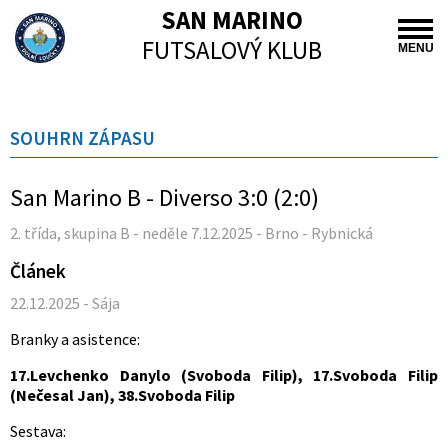
SAN MARINO
FUTSALOVÝ KLUB
MENU
SOUHRN ZÁPASU
San Marino B - Diverso 3:0 (2:0)
2. třída, skupina B - neděle 7.12.2025 - Brno - Rybnická
Článek
22.12.2025 - Sája
Branky a asistence:
17.Levchenko Danylo (Svoboda Filip), 17.Svoboda Filip
(Nečesal Jan), 38.Svoboda Filip
Sestava: