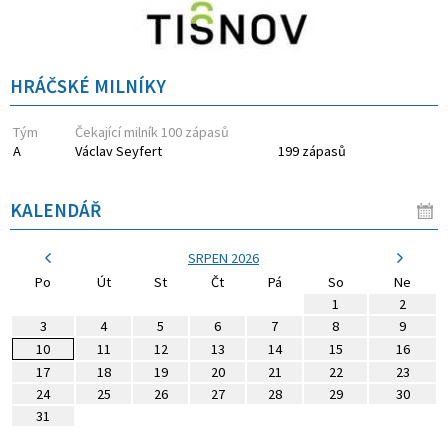
HRÁČSKÉ MILNÍKY
Tým
Čekající milník 100 zápasů
A
Václav Seyfert
199 zápasů
KALENDÁŘ
SRPEN 2026
Po
Út
St
Čt
Pá
So
Ne
1
2
3
4
5
6
7
8
9
10
11
12
13
14
15
16
17
18
19
20
21
22
23
24
25
26
27
28
29
30
31