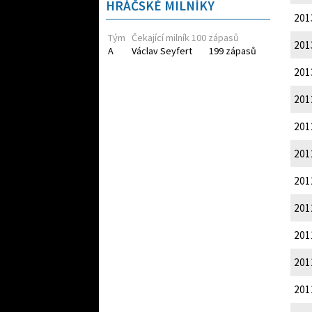
HRÁČSKÉ MILNÍKY
201
Tým
Čekající milník 100 zápasů
201
A
Václav Seyfert
199 zápasů
201
201
201
201
201
201
201
201
201