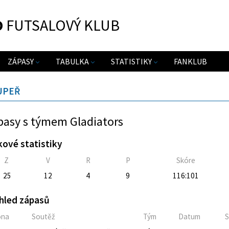
O
FUTSALOVÝ KLUB
ZÁPASY
TABULKA
STATISTIKY
FANKLUB
UPEŘ
pasy s týmem Gladiators
kové statistiky
Z
V
R
P
Skóre
25
12
4
9
116:101
hled zápasů
óna
Soutěž
Tým
Datum
S