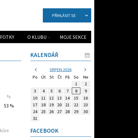
PŘIHLÁSIT SE
FOTKY
O KLUBU
MOJE SEKCE
KALENDÁŘ
SRPEN 2026
Po
Út
St
Čt
Pá
So
Ne
1
2
3
4
5
6
7
8
9
%
10
11
12
13
14
15
16
17
18
19
20
21
22
23
53 %
24
25
26
27
28
29
30
31
FACEBOOK
kóre