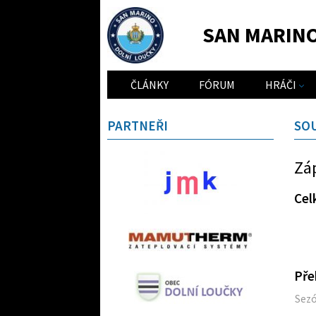
SAN MARIN
ČLÁNKY
FÓRUM
HRÁČI
PARTNEŘI
SO
Zá
Cel
Pře
Sez