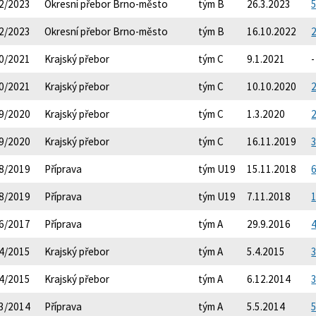
2/2023
Okresní přebor Brno-město
tým B
26.3.2023
5
2/2023
Okresní přebor Brno-město
tým B
16.10.2022
2
0/2021
Krajský přebor
tým C
9.1.2021
-
0/2021
Krajský přebor
tým C
10.10.2020
2
9/2020
Krajský přebor
tým C
1.3.2020
2
9/2020
Krajský přebor
tým C
16.11.2019
3
8/2019
Příprava
tým U19
15.11.2018
6
8/2019
Příprava
tým U19
7.11.2018
1
6/2017
Příprava
tým A
29.9.2016
4
4/2015
Krajský přebor
tým A
5.4.2015
3
4/2015
Krajský přebor
tým A
6.12.2014
3
3/2014
Příprava
tým A
5.5.2014
5