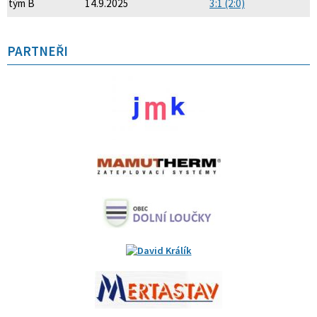
tým B
14.9.2025
3:1 (2:0)
PARTNEŘI