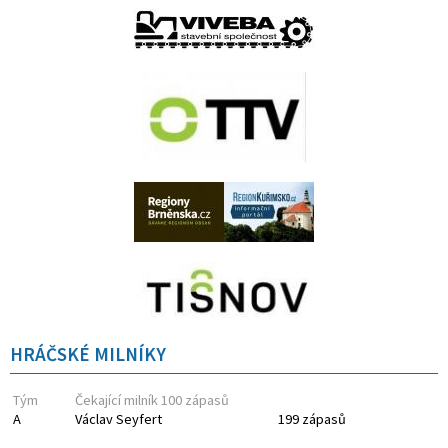
HRÁČSKÉ MILNÍKY
Tým
Čekající milník 100 zápasů
A
Václav Seyfert
199 zápasů