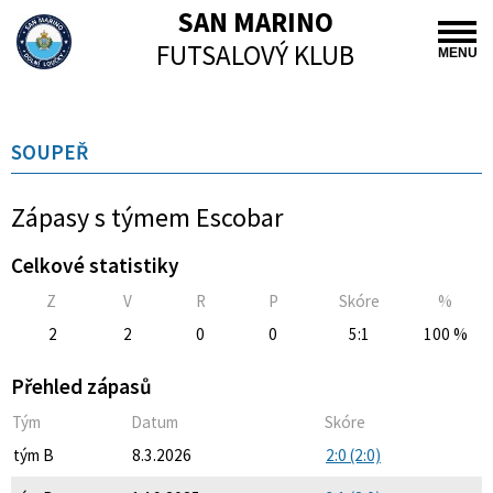
SAN MARINO
FUTSALOVÝ KLUB
MENU
SOUPEŘ
Zápasy s týmem Escobar
Celkové statistiky
Z
V
R
P
Skóre
%
2
2
0
0
5:1
100 %
Přehled zápasů
Tým
Datum
Skóre
tým B
8.3.2026
2:0 (2:0)