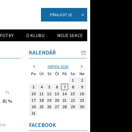
PŘIHLÁSIT SE
FOTKY
O KLUBU
MOJE SEKCE
KALENDÁŘ
SRPEN 2026
Po
Út
St
Čt
Pá
So
Ne
1
2
3
4
5
6
7
8
9
%
10
11
12
13
14
15
16
17
18
19
20
21
22
23
81 %
24
25
26
27
28
29
30
31
FACEBOOK
óre