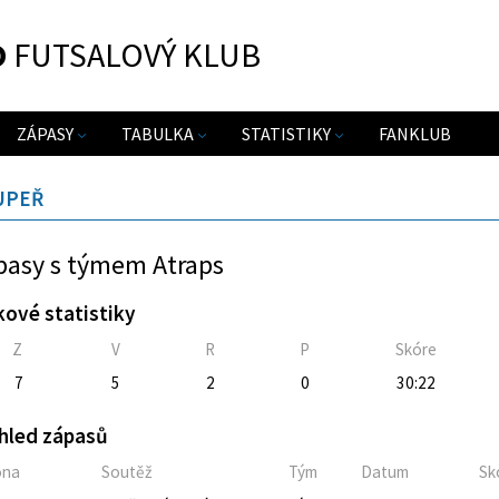
O
FUTSALOVÝ KLUB
ZÁPASY
TABULKA
STATISTIKY
FANKLUB
UPEŘ
pasy s týmem Atraps
kové statistiky
Z
V
R
P
Skóre
7
5
2
0
30:22
hled zápasů
óna
Soutěž
Tým
Datum
Sk