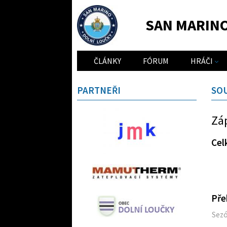
SAN MARIN
ČLÁNKY
FÓRUM
HRÁČI
PARTNEŘI
SO
Zá
Cel
Pře
Sez