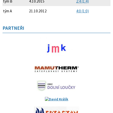
tým B
4.10.2015
2:4 (1:4)
tým A
21.10.2012
4:0 (1:0)
PARTNEŘI