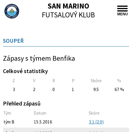
SAN MARINO
FUTSALOVÝ KLUB
MENU
SOUPEŘ
Zápasy s týmem Benfika
Celkové statistiky
Z
V
R
P
Skóre
%
3
2
0
1
9:5
67 %
Přehled zápasů
Tým
Datum
Skóre
tým B
15.5.2016
3:1 (2:0)