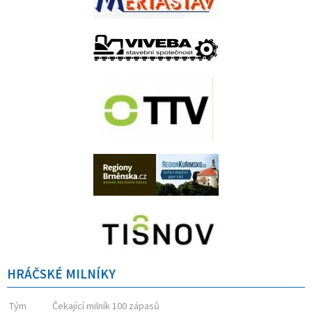
HRÁČSKÉ MILNÍKY
Tým
Čekající milník 100 zápasů