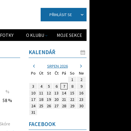
PŘIHLÁSIT SE
FOTKY
O KLUBU
MOJE SEKCE
KALENDÁŘ
SRPEN 2026
Po
Út
St
Čt
Pá
So
Ne
1
2
3
4
5
6
7
8
9
%
10
11
12
13
14
15
16
17
18
19
20
21
22
23
58 %
24
25
26
27
28
29
30
31
FACEBOOK
Skóre