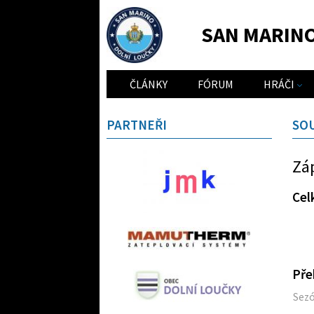
SAN MARIN
ČLÁNKY
FÓRUM
HRÁČI
PARTNEŘI
SO
Zá
Cel
Pře
Sez