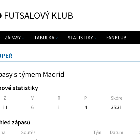
O
FUTSALOVÝ KLUB
ZÁPASY
TABULKA
STATISTIKY
FANKLUB
UPEŘ
pasy s týmem Madrid
kové statistiky
Z
V
R
P
Skóre
11
6
1
4
35:31
hled zápasů
óna
Soutěž
Tým
Datum