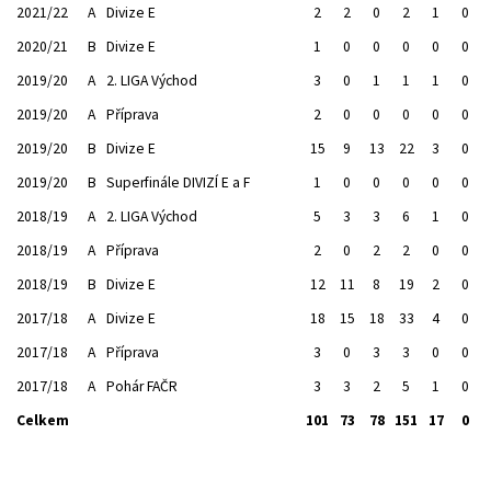
2021/22
A
Divize E
2
2
0
2
1
0
2020/21
B
Divize E
1
0
0
0
0
0
2019/20
A
2. LIGA Východ
3
0
1
1
1
0
2019/20
A
Příprava
2
0
0
0
0
0
2019/20
B
Divize E
15
9
13
22
3
0
2019/20
B
Superfinále DIVIZÍ E a F
1
0
0
0
0
0
2018/19
A
2. LIGA Východ
5
3
3
6
1
0
2018/19
A
Příprava
2
0
2
2
0
0
2018/19
B
Divize E
12
11
8
19
2
0
2017/18
A
Divize E
18
15
18
33
4
0
2017/18
A
Příprava
3
0
3
3
0
0
2017/18
A
Pohár FAČR
3
3
2
5
1
0
Celkem
101
73
78
151
17
0