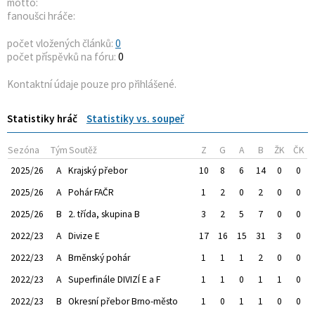
motto:
fanoušci hráče:
počet vložených článků:
0
počet příspěvků na fóru:
0
Kontaktní údaje pouze pro přihlášené.
Statistiky hráč
Statistiky vs. soupeř
Sezóna
Tým
Soutěž
Z
G
A
B
ŽK
ČK
2025/26
A
Krajský přebor
10
8
6
14
0
0
2025/26
A
Pohár FAČR
1
2
0
2
0
0
2025/26
B
2. třída, skupina B
3
2
5
7
0
0
2022/23
A
Divize E
17
16
15
31
3
0
2022/23
A
Brněnský pohár
1
1
1
2
0
0
2022/23
A
Superfinále DIVIZÍ E a F
1
1
0
1
1
0
2022/23
B
Okresní přebor Brno-město
1
0
1
1
0
0