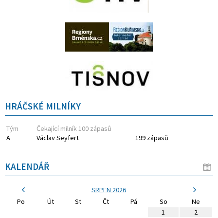
HRÁČSKÉ MILNÍKY
Tým
Čekající milník 100 zápasů
A
Václav Seyfert
199 zápasů
KALENDÁŘ
SRPEN 2026
Po
Út
St
Čt
Pá
So
Ne
1
2