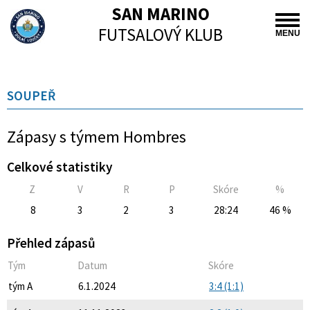
SAN MARINO
FUTSALOVÝ KLUB
MENU
SOUPEŘ
Zápasy s týmem Hombres
Celkové statistiky
Z
V
R
P
Skóre
%
8
3
2
3
28:24
46 %
Přehled zápasů
Tým
Datum
Skóre
tým A
6.1.2024
3:4 (1:1)