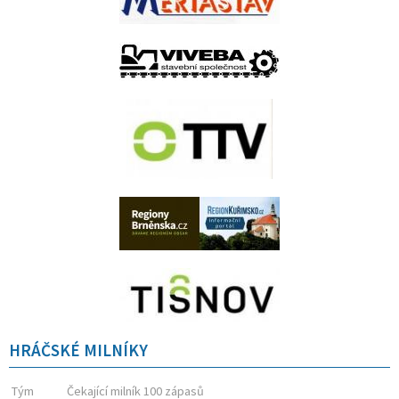
HRÁČSKÉ MILNÍKY
Tým
Čekající milník 100 zápasů