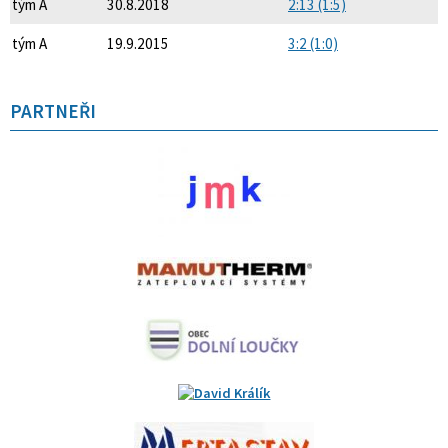
tým A
30.8.2018
2:13 (1:5)
tým A
19.9.2015
3:2 (1:0)
PARTNEŘI