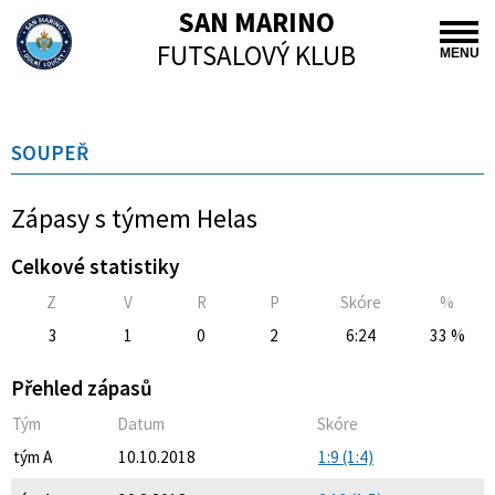
SAN MARINO
FUTSALOVÝ KLUB
MENU
SOUPEŘ
Zápasy s týmem Helas
Celkové statistiky
Z
V
R
P
Skóre
%
3
1
0
2
6:24
33 %
Přehled zápasů
Tým
Datum
Skóre
tým A
10.10.2018
1:9 (1:4)