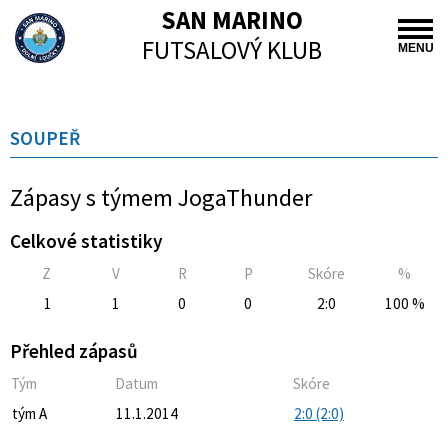
SAN MARINO
FUTSALOVÝ KLUB
MENU
SOUPEŘ
Zápasy s týmem JogaThunder
Celkové statistiky
Z
V
R
P
Skóre
%
1
1
0
0
2:0
100 %
Přehled zápasů
Tým
Datum
Skóre
tým A
11.1.2014
2:0 (2:0)