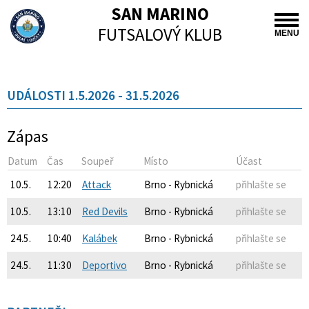
SAN MARINO
FUTSALOVÝ KLUB
MENU
UDÁLOSTI 1.5.2026 - 31.5.2026
Zápas
Datum
Čas
Soupeř
Místo
Účast
10.5.
12:20
Attack
Brno - Rybnická
přihlašte se
10.5.
13:10
Red Devils
Brno - Rybnická
přihlašte se
24.5.
10:40
Kalábek
Brno - Rybnická
přihlašte se
24.5.
11:30
Deportivo
Brno - Rybnická
přihlašte se