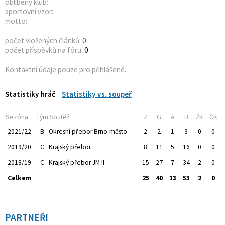
oblíbený klub:
sportovní vzor:
motto:
počet vložených článků:
0
počet příspěvků na fóru:
0
Kontaktní údaje pouze pro přihlášené.
Statistiky hráč
Statistiky vs. soupeř
Sezóna
Tým
Soutěž
Z
G
A
B
ŽK
ČK
2021/22
B
Okresní přebor Brno-město
2
2
1
3
0
0
2019/20
C
Krajský přebor
8
11
5
16
0
0
2018/19
C
Krajský přebor JM II
15
27
7
34
2
0
Celkem
25
40
13
53
2
0
PARTNEŘI