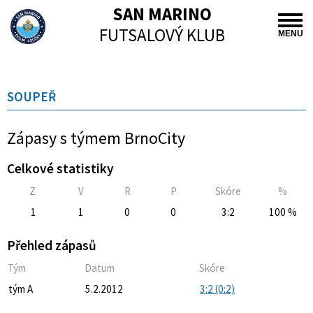
SAN MARINO
FUTSALOVÝ KLUB
MENU
SOUPEŘ
Zápasy s týmem BrnoCity
Celkové statistiky
Z
V
R
P
Skóre
%
1
1
0
0
3:2
100 %
Přehled zápasů
Tým
Datum
Skóre
tým A
5.2.2012
3:2 (0:2)