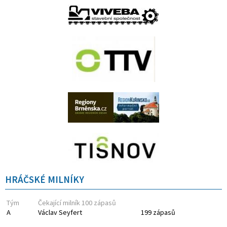
HRÁČSKÉ MILNÍKY
Tým
Čekající milník 100 zápasů
A
Václav Seyfert
199 zápasů