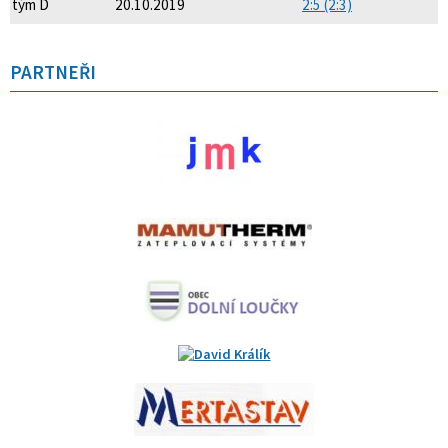
tým D
20.10.2019
2:5 (2:3)
PARTNEŘI