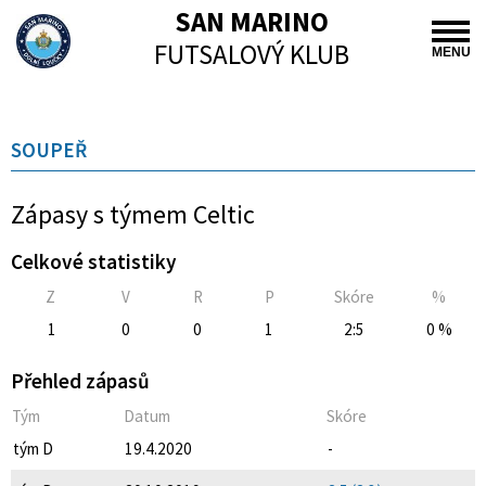
SAN MARINO
FUTSALOVÝ KLUB
MENU
SOUPEŘ
Zápasy s týmem Celtic
Celkové statistiky
Z
V
R
P
Skóre
%
1
0
0
1
2:5
0 %
Přehled zápasů
Tým
Datum
Skóre
tým D
19.4.2020
-