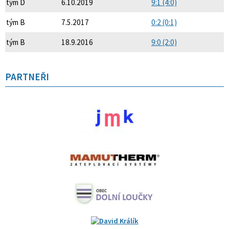
tým D
6.10.2019
9:1 (4:0)
tým B
7.5.2017
0:2 (0:1)
tým B
18.9.2016
9:0 (2:0)
PARTNEŘI