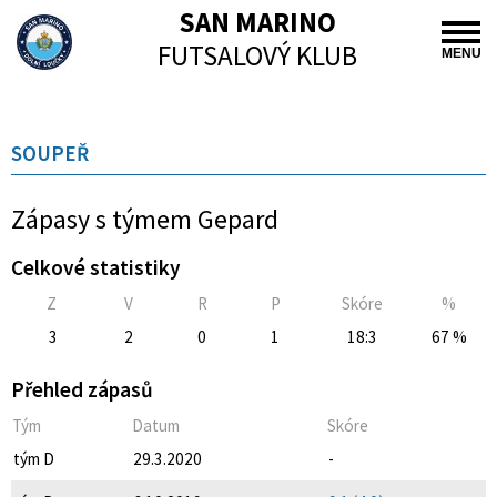
SAN MARINO
FUTSALOVÝ KLUB
MENU
SOUPEŘ
Zápasy s týmem Gepard
Celkové statistiky
Z
V
R
P
Skóre
%
3
2
0
1
18:3
67 %
Přehled zápasů
Tým
Datum
Skóre
tým D
29.3.2020
-