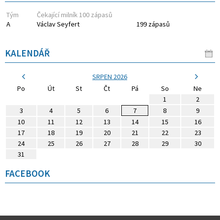
Tým
Čekající milník 100 zápasů
A
Václav Seyfert
199 zápasů
KALENDÁŘ
SRPEN 2026
Po
Út
St
Čt
Pá
So
Ne
1
2
3
4
5
6
7
8
9
10
11
12
13
14
15
16
17
18
19
20
21
22
23
24
25
26
27
28
29
30
31
FACEBOOK