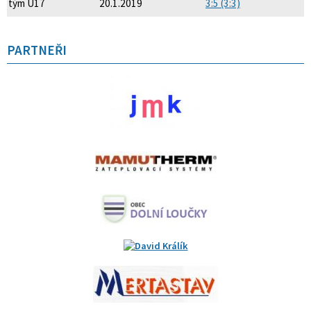
tým U17
20.1.2019
3:5 (3:3)
PARTNEŘI