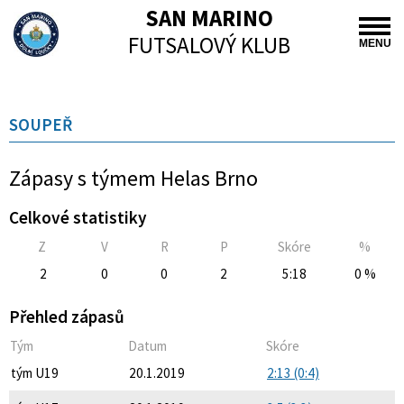
SAN MARINO
FUTSALOVÝ KLUB
MENU
SOUPEŘ
Zápasy s týmem Helas Brno
Celkové statistiky
Z
V
R
P
Skóre
%
2
0
0
2
5:18
0 %
Přehled zápasů
Tým
Datum
Skóre
tým U19
20.1.2019
2:13 (0:4)