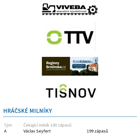
HRÁČSKÉ MILNÍKY
Tým
Čekající milník 100 zápasů
A
Václav Seyfert
199 zápasů