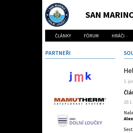
SAN MARIN
ČLÁNKY
FÓRUM
HRÁČI
PARTNEŘI
SO
Hel
1. j
Člá
20.1
Naše
Alex
Sest