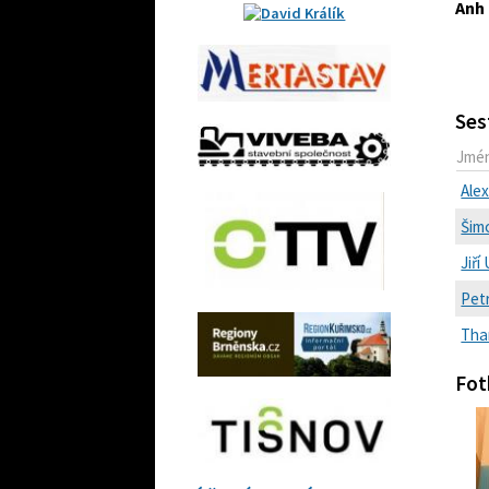
Anh
Ses
Jmé
Ale
Šim
Jiří
Pet
Tha
Fot