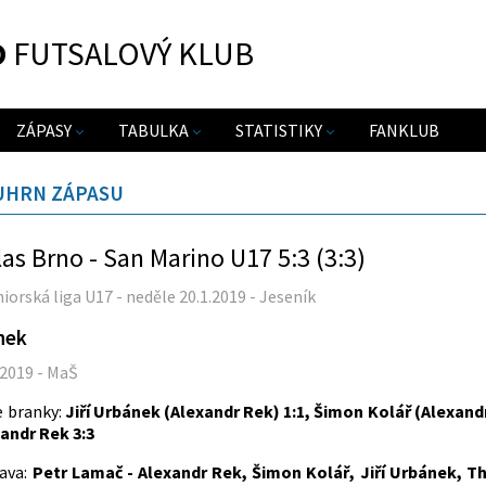
O
FUTSALOVÝ KLUB
ZÁPASY
TABULKA
STATISTIKY
FANKLUB
UHRN ZÁPASU
as Brno - San Marino U17 5:3 (3:3)
uniorská liga U17 - neděle 20.1.2019 - Jeseník
nek
.2019 - MaŠ
 branky:
Jiří Urbánek (Alexandr Rek) 1:1, Šimon Kolář (Alexandr
andr Rek 3:3
ava:
Petr Lamač - Alexandr Rek, Šimon Kolář, Jiří Urbánek, 