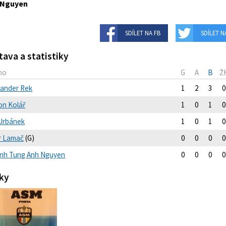
 Nguyen
SDÍLET NA FB
SDÍLET N
tava a statistiky
no
G
A
B
Ž
xander Rek
1
2
3
0
on Kolář
1
0
1
0
 Urbánek
1
0
1
0
r Lamač
(G)
0
0
0
0
nh Tung Anh Nguyen
0
0
0
0
ky