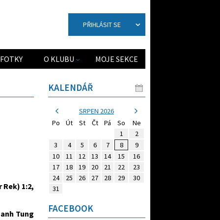
PŘIHLÁSIT SE
FOTKY
O KLUBU
MOJE SEKCE
KALENDÁŘ
SRPEN 2026
Po
Út
St
Čt
Pá
So
Ne
1
2
3
4
5
6
7
8
9
10
11
12
13
14
15
16
17
18
19
20
21
22
23
24
25
26
27
28
29
30
 Rek) 1:2,
31
FACEBOOK
Thanh Tung