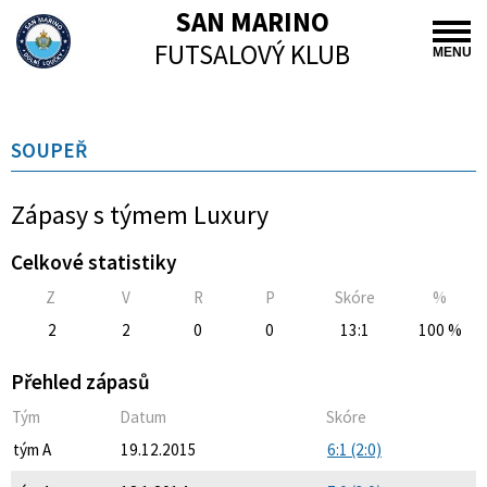
SAN MARINO
FUTSALOVÝ KLUB
MENU
SOUPEŘ
Zápasy s týmem Luxury
Celkové statistiky
Z
V
R
P
Skóre
%
2
2
0
0
13:1
100 %
Přehled zápasů
Tým
Datum
Skóre
tým A
19.12.2015
6:1 (2:0)