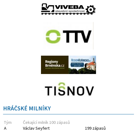
HRÁČSKÉ MILNÍKY
Tým
Čekající milník 100 zápasů
A
Václav Seyfert
199 zápasů