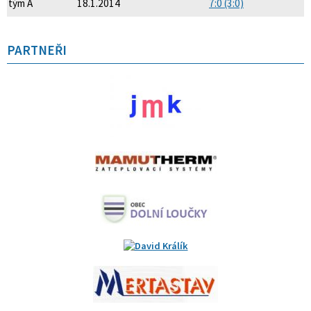
tým A
18.1.2014
7:0 (3:0)
PARTNEŘI