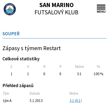
SAN MARINO
FUTSALOVÝ KLUB
MENU
SOUPEŘ
Zápasy s týmem Restart
Celkové statistiky
Z
V
R
P
Skóre
%
1
1
0
0
3:1
100 %
Přehled zápasů
Tým
Datum
Skóre
tým A
5.1.2013
3:1 (0:1)