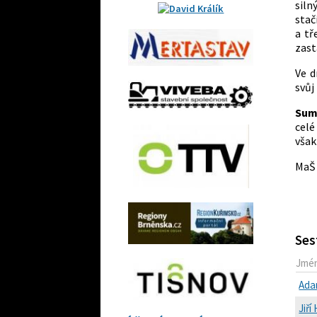
sil
stač
a tř
zast
Ve d
svůj
Sum
celé
však
MaŠ
Ses
Jmé
Ada
Jiř