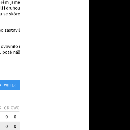
terém jsme
li i druhou
su se skóre
c zastavil
ovlivnilo i
, poté náš
A TWITTER
K
ČK
GWG
0
0
0
0