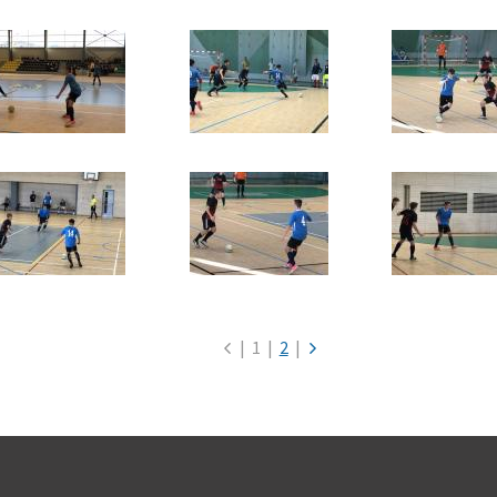
|
1
|
2
|