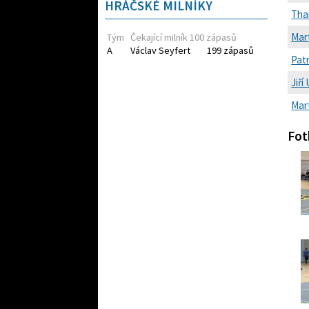
HRÁČSKÉ MILNÍKY
Tha
Mart
Tým
Čekající milník 100 zápasů
A
Václav Seyfert
199 zápasů
Patr
Jiří
Mar
Fot