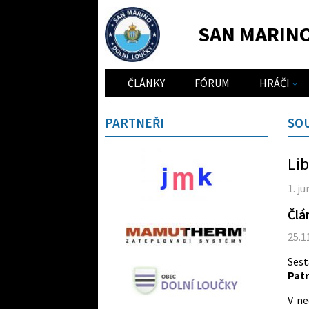
SAN MARIN
ČLÁNKY
FÓRUM
HRÁČI
PARTNEŘI
SO
Lib
1. j
Člá
25.1
Sest
Patr
V ne