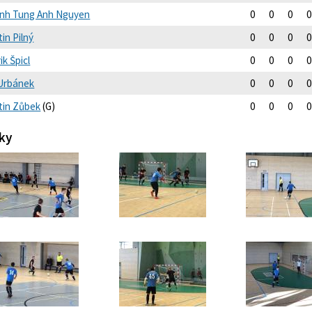
nh Tung Anh Nguyen
0
0
0
0
in Pilný
0
0
0
0
ik Špicl
0
0
0
0
 Urbánek
0
0
0
0
tin Zůbek
(G)
0
0
0
0
ky