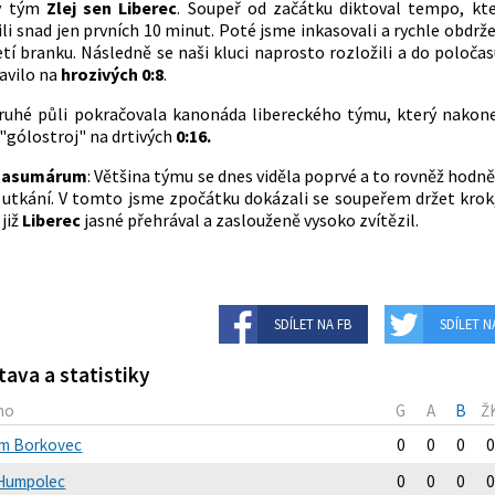
ný tým
Zlej sen Liberec
. Soupeř od začátku diktoval tempo, k
ili snad jen prvních 10 minut. Poté jsme inkasovali a rychle obdrže
etí branku. Následně se naši kluci naprosto rozložili a do poloča
avilo na
hrozivých 0:8
.
ruhé půli pokračovala kanonáda libereckého týmu, který nakone
 "gólostroj" na drtivých
0:16.
asumárum
: Většina týmu se dnes viděla poprvé a to rovněž hodně 
 utkání. V tomto jsme zpočátku dokázali se soupeřem držet krok
 již
Liberec
jasné přehrával a zaslouženě vysoko zvítězil.
SDÍLET NA FB
SDÍLET N
tava a statistiky
no
G
A
B
Ž
m Borkovec
0
0
0
0
í Humpolec
0
0
0
0