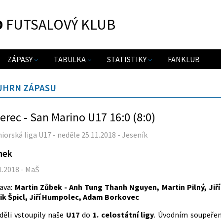
O
FUTSALOVÝ KLUB
ZÁPASY
TABULKA
STATISTIKY
FANKLUB
UHRN ZÁPASU
erec - San Marino U17 16:0 (8:0)
uniorská liga U17 - neděle 25.11.2018 - Jeseník
nek
1.2018 - MaŠ
ava:
Martin Zůbek - Anh Tung Thanh Nguyen, Martin Pilný, Jiř
ik Špicl, Jiří Humpolec, Adam Borkovec
děli vstoupily naše
U17
do
1. celostátní ligy
. Úvodním soupeře