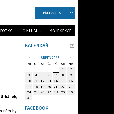
PŘIHLÁSIT SE
FOTKY
O KLUBU
MOJE SEKCE
KALENDÁŘ
SRPEN 2026
Po
Út
St
Čt
Pá
So
Ne
1
2
3
4
5
6
7
8
9
10
11
12
13
14
15
16
17
18
19
20
21
22
23
24
25
26
27
28
29
30
í Urbánek,
31
FACEBOOK
m nám byl