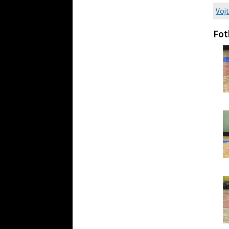
Voj
Fot