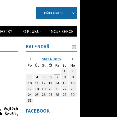
PŘIHLÁSIT SE
FOTKY
O KLUBU
MOJE SEKCE
KALENDÁŘ
SRPEN 2026
Po
Út
St
Čt
Pá
So
Ne
1
2
3
4
5
6
7
8
9
10
11
12
13
14
15
16
17
18
19
20
21
22
23
24
25
26
27
28
29
30
31
, Vojtěch
FACEBOOK
k Ševčík,