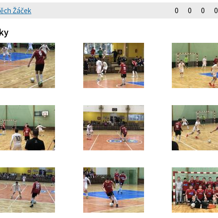
těch Žáček
0
0
0
0
ky