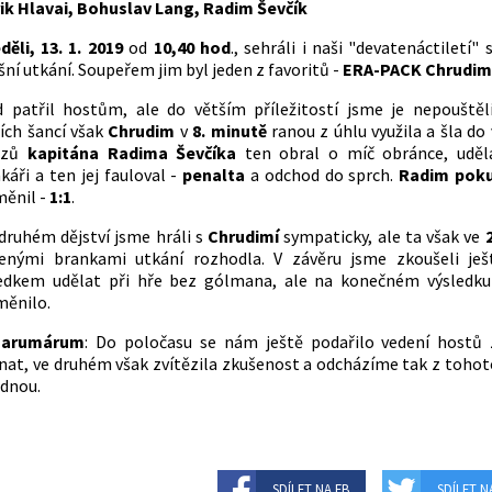
ik Hlavai, Bohuslav Lang, Radim Ševčík
děli, 13. 1. 2019
od
10,40 hod
., sehráli i naši "devatenáctiletí" 
šní utkání. Soupeřem jim byl jeden z favoritů -
ERA-PACK Chrudi
 patřil hostům, ale do větším příležitostí jsme je nepouštěl
ích šancí však
Chrudim
v
8. minutě
ranou z úhlu využila a šla do
azů
kapitána Radima Ševčíka
ten obral o míč obránce, uděla
káři a ten jej fauloval -
penalta
a odchod do sprch.
Radim pok
ěnil -
1:1
.
 druhém dějství jsme hráli s
Chrudimí
sympaticky, ale ta však ve
penými brankami utkání rozhodla. V závěru jsme zkoušeli ješ
edkem udělat při hře bez gólmana, ale na konečném výsledku 
měnilo.
arumárum
: Do poločasu se nám ještě podařilo vedení hostů
nat, ve druhém však zvítězila zkušenost a odcházíme tak z tohot
dnou.
SDÍLET NA FB
SDÍLET N