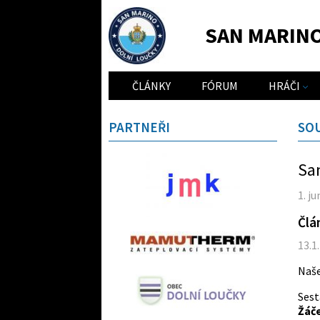
SAN MARIN
ČLÁNKY
FÓRUM
HRÁČI
PARTNEŘI
SO
San
1. j
Člá
13.1
Naše
Ses
Žáč