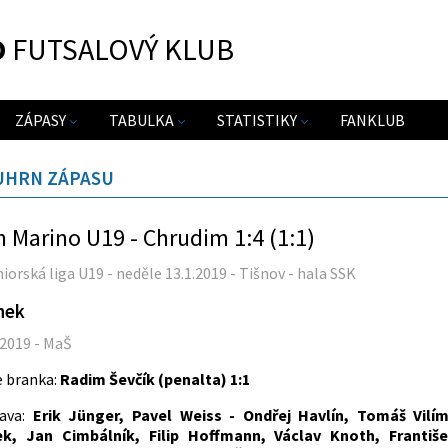
O
FUTSALOVÝ KLUB
ZÁPASY
TABULKA
STATISTIKY
FANKLUB
UHRN ZÁPASU
 Marino U19 - Chrudim 1:4 (1:1)
uniorská liga U19 - neděle 13.1.2019 - Tišnov - hala SSK
nek
.2019 - MaŠ
 branka:
Radim Ševčík (penalta) 1:1
tava:
Erik Jünger, Pavel Weiss - Ondřej Havlín, Tomáš Vilím
ek, Jan Cimbálník, Filip Hoffmann, Václav Knoth, Františe