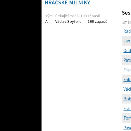
HRÁČSKÉ MILNÍKY
Ses
Tým
Čekající milník 100 zápasů
A
Václav Seyfert
199 zápasů
Jmé
Rad
Jan
Ond
Patr
Fil
Erik
Vác
Boh
Fran
Tom
Pav