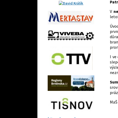
Patr
V
ne
leto
Úvod
prvn
důr
bran
prom
I ve
sle
výsl
nez
Sum
srov
práz
MaŠ