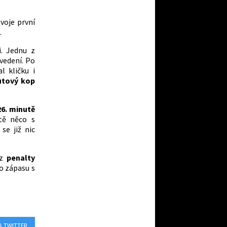
svoje první
m
.
i. Jednu z
 vedení. Po
l kličku i
utový kop
26. minutě
tě něco s
se již nic
 z
penalty
o zápasu s
A TWITTER