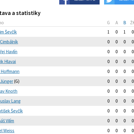
tava a statistiky
no
G
A
B
Ž
im Ševčík
1
0
1
0
 Cimbálník
0
0
0
0
řej Havlín
0
0
0
0
ik Hlavai
0
0
0
0
ip Hoffmann
0
0
0
0
 Jünger
(G)
0
0
0
0
lav Knoth
0
0
0
0
uslav Lang
0
0
0
0
tišek Ševčík
0
0
0
0
áš Vilím
0
0
0
0
el Weiss
0
0
0
0