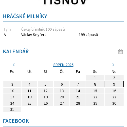
HRÁČSKÉ MILNÍKY
Tým
Čekající milník 100 zápasů
A
Václav Seyfert
199 zápasů
KALENDÁŘ
SRPEN 2026
Po
Út
St
Čt
Pá
So
Ne
1
2
3
4
5
6
7
8
9
10
11
12
13
14
15
16
17
18
19
20
21
22
23
24
25
26
27
28
29
30
31
FACEBOOK