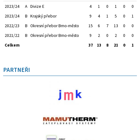
2023/24
A
Divize E
4
1
0
1
0
0
2023/24
B
Krajský přebor
9
4
1
5
0
1
2022/23
B
Okresní přebor Brno-město
15
6
7
13
0
0
2021/22
B
Okresní přebor Brno-město
9
2
0
2
0
0
Celkem
37
13
8
21
0
1
PARTNEŘI