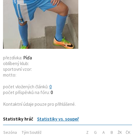
přezdívka:
Píďa
oblíbený klub:
sportovní vzor:
motto:
počet vložených článků:
0
počet příspěvků na fóru:
0
Kontaktní údaje pouze pro přihlášené.
Statistiky hráč
Statistiky vs. soupeř
Sezóna
Tým
Soutěž
Z
G
A
B
ŽK
ČK