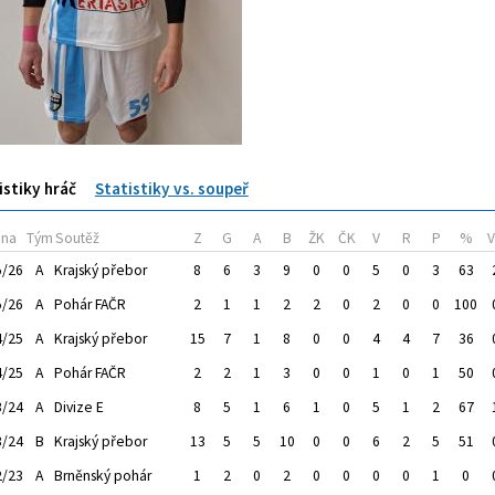
istiky hráč
Statistiky vs. soupeř
óna
Tým
Soutěž
Z
G
A
B
ŽK
ČK
V
R
P
%
5/26
A
Krajský přebor
8
6
3
9
0
0
5
0
3
63
5/26
A
Pohár FAČR
2
1
1
2
2
0
2
0
0
100
4/25
A
Krajský přebor
15
7
1
8
0
0
4
4
7
36
4/25
A
Pohár FAČR
2
2
1
3
0
0
1
0
1
50
3/24
A
Divize E
8
5
1
6
1
0
5
1
2
67
3/24
B
Krajský přebor
13
5
5
10
0
0
6
2
5
51
2/23
A
Brněnský pohár
1
2
0
2
0
0
0
0
1
0