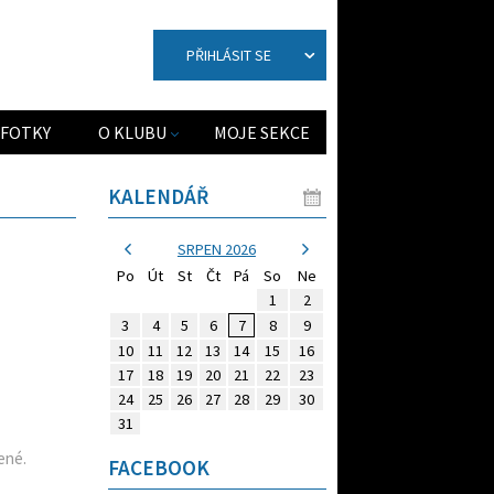
PŘIHLÁSIT SE
FOTKY
O KLUBU
MOJE SEKCE
KALENDÁŘ
SRPEN 2026
Po
Út
St
Čt
Pá
So
Ne
1
2
3
4
5
6
7
8
9
10
11
12
13
14
15
16
17
18
19
20
21
22
23
24
25
26
27
28
29
30
31
ené.
FACEBOOK