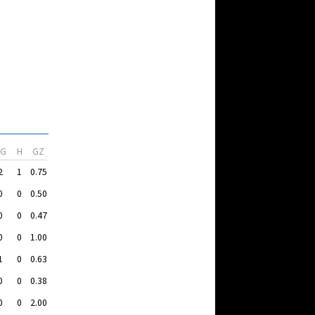
VG
H
GZ
2
1
0.75
0
0
0.50
0
0
0.47
0
0
1.00
1
0
0.63
0
0
0.38
0
0
2.00