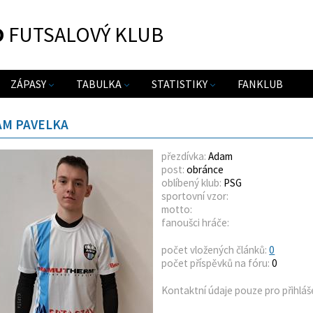
O
FUTSALOVÝ KLUB
ZÁPASY
TABULKA
STATISTIKY
FANKLUB
AM PAVELKA
přezdívka:
Adam
post:
obránce
oblíbený klub:
PSG
sportovní vzor:
motto:
fanoušci hráče:
počet vložených článků:
0
počet příspěvků na fóru:
0
Kontaktní údaje pouze pro přihláš