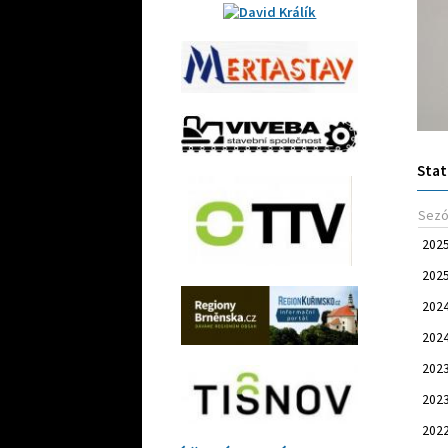
Stat
Sez
202
202
202
202
202
202
202