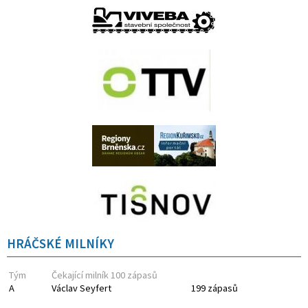
HRÁČSKÉ MILNÍKY
Tým
Čekající milník 100 zápasů
A
Václav Seyfert
199 zápasů