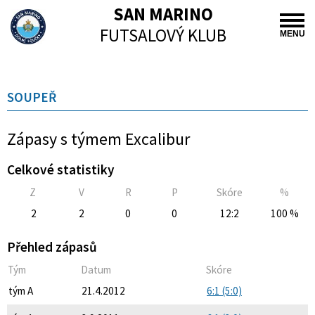
SAN MARINO
FUTSALOVÝ KLUB
MENU
SOUPEŘ
Zápasy s týmem Excalibur
Celkové statistiky
Z
V
R
P
Skóre
%
2
2
0
0
12:2
100 %
Přehled zápasů
Tým
Datum
Skóre
tým A
21.4.2012
6:1 (5:0)