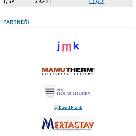
tým A
3.9.2011
6:1 (3:0)
PARTNEŘI