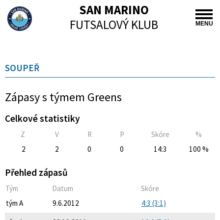
SAN MARINO
FUTSALOVÝ KLUB
MENU
SOUPEŘ
Zápasy s týmem Greens
Celkové statistiky
Z
V
R
P
Skóre
%
2
2
0
0
14:3
100 %
Přehled zápasů
Tým
Datum
Skóre
tým A
9.6.2012
4:3 (3:1)