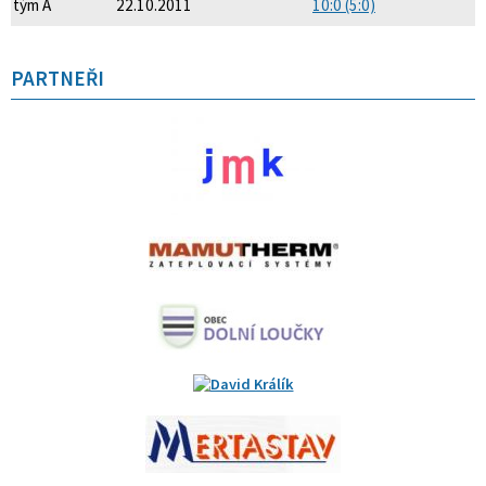
tým A
22.10.2011
10:0 (5:0)
PARTNEŘI