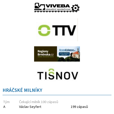
HRÁČSKÉ MILNÍKY
Tým
Čekající milník 100 zápasů
A
Václav Seyfert
199 zápasů