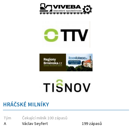
HRÁČSKÉ MILNÍKY
Tým
Čekající milník 100 zápasů
A
Václav Seyfert
199 zápasů