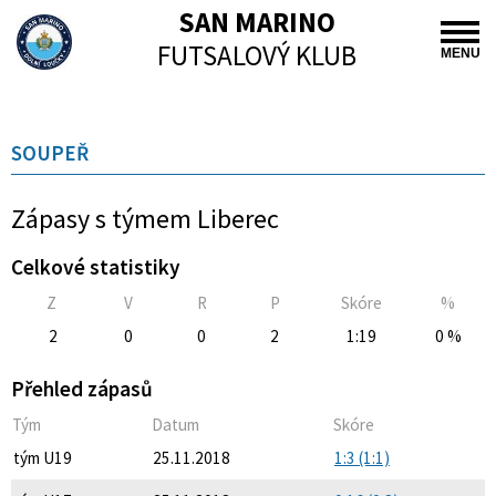
SAN MARINO
FUTSALOVÝ KLUB
MENU
SOUPEŘ
Zápasy s týmem Liberec
Celkové statistiky
Z
V
R
P
Skóre
%
2
0
0
2
1:19
0 %
Přehled zápasů
Tým
Datum
Skóre
tým U19
25.11.2018
1:3 (1:1)