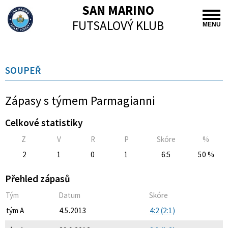
SAN MARINO
FUTSALOVÝ KLUB
MENU
SOUPEŘ
Zápasy s týmem Parmagianni
Celkové statistiky
Z
V
R
P
Skóre
%
2
1
0
1
6:5
50 %
Přehled zápasů
Tým
Datum
Skóre
tým A
4.5.2013
4:2 (2:1)