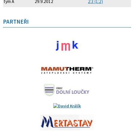
tým A
29.9.2012
2:3 (1:2)
PARTNEŘI