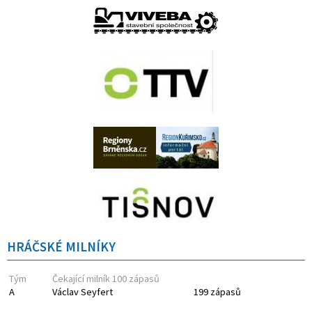
HRÁČSKÉ MILNÍKY
Tým
Čekající milník 100 zápasů
A
Václav Seyfert
199 zápasů