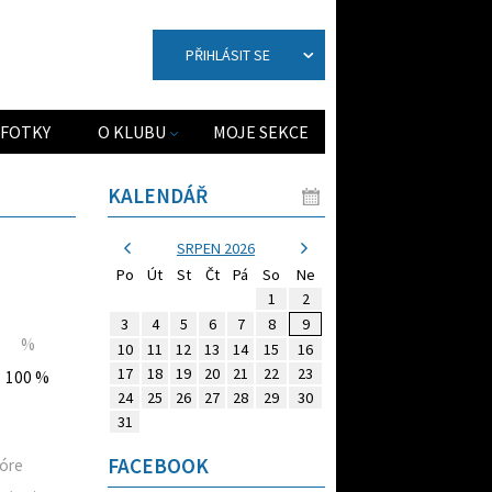
PŘIHLÁSIT SE
FOTKY
O KLUBU
MOJE SEKCE
KALENDÁŘ
SRPEN 2026
Po
Út
St
Čt
Pá
So
Ne
1
2
3
4
5
6
7
8
9
%
10
11
12
13
14
15
16
17
18
19
20
21
22
23
100 %
24
25
26
27
28
29
30
31
FACEBOOK
óre