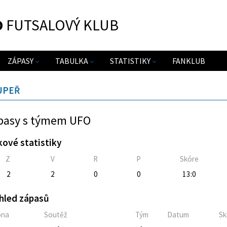
O
FUTSALOVÝ KLUB
ZÁPASY
TABULKA
STATISTIKY
FANKLUB
UPEŘ
pasy s týmem UFO
kové statistiky
Z
V
R
P
Skóre
2
2
0
0
13:0
hled zápasů
óna
Soutěž
Tým
Datum
Sk