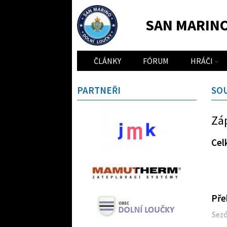
SAN MARIN
ČLÁNKY
FÓRUM
HRÁČI
PARTNEŘI
SO
Zá
Cel
Pře
Sez