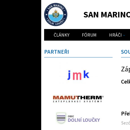
SAN MARIN
ČLÁNKY
FÓRUM
HRÁČI
PARTNEŘI
SO
Zá
Cel
Pře
Sez