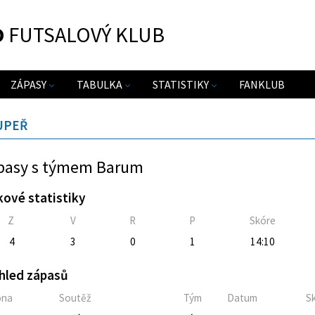
O
FUTSALOVÝ KLUB
ZÁPASY
TABULKA
STATISTIKY
FANKLUB
UPEŘ
pasy s týmem Barum
kové statistiky
Z
V
R
P
Skóre
4
3
0
1
14:10
hled zápasů
óna
Soutěž
Tým
Datum
S