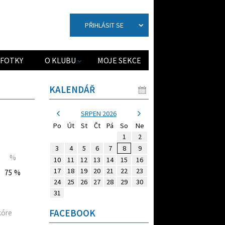
PŘIHLÁSIT SE
FOTKY
O KLUBU
MOJE SEKCE
KALENDÁŘ
SRPEN 2026
Po
Út
St
Čt
Pá
So
Ne
1
2
3
4
5
6
7
8
9
%
10
11
12
13
14
15
16
17
18
19
20
21
22
23
75 %
24
25
26
27
28
29
30
31
FACEBOOK
kóre