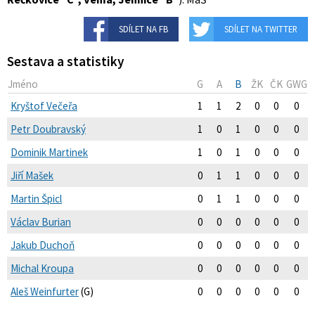
SDÍLET NA FB
SDÍLET NA TWITTER
Sestava a statistiky
Jméno
G
A
B
ŽK
ČK
GWG
Kryštof Večeřa
1
1
2
0
0
0
Petr Doubravský
1
0
1
0
0
0
Dominik Martinek
1
0
1
0
0
0
Jiří Mašek
0
1
1
0
0
0
Martin Špicl
0
1
1
0
0
0
Václav Burian
0
0
0
0
0
0
Jakub Duchoň
0
0
0
0
0
0
Michal Kroupa
0
0
0
0
0
0
Aleš Weinfurter
(G)
0
0
0
0
0
0