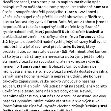
Nedáš dostaneš, toto dnes platilo naplno.
Nashville
opět
nakopli míč za naši obranu, tam propadl trestuhodně
Kumar
a
útočník soupeře obstřelil padajícího
Turana - 2:2
. Ihned v
zápětí nás soupeř opět přečíslil a měl obrovskou příležitost,
kterou fantasticky vyrazil
Turan
. Bohužel, ani z tohoto jsme se
neponaučili a tak nás soupeř vyškolil z efektivity. Brankář
rychle nahodil míč, který podskočil
Dub
a útočník
Nashvillu
trošku šťastně změnil z otočky směr míče za
Turanova
záda -
3:2
. My jsme odpověděli hodně rychle, když důrazný
MaŠ
vypích
míč obránci a ještě sevíroval před branku
Dubovi
, který
prostřelil vše, co mu stálo v cestě -
3:3
. Pět minut před koncem
už to byla z naší strany jen nervozita a oba týmy ještě mohly
strhnout vítězství na svou stranu, ale nekonec se skóre již
neměnilo.
Sumasumárum
: Bohužel v tomto utkání sice
nechyběla snaha, ale vůle po vítězství nebyla dostatečně silná.
Sehráli jsme hodně nervózní a nepřesné utkání, ale bohužel i
takovéto zápasy jsou. Velké mokro vyhovovalo našemu
soupeři, který jen bránil výsledek a hrál na štěstí, jenž v tomto
utkání měl a zaslouženě nás o dva body obral. Nevadí,
nesmíme věšet hlavy,
ASK
nás sice v tabulce dostihlo, ale díky
našemu vysokému skóre máme vše stále jen ve svých rukou.
Podmínkou ale zůstává - vyhrát všechna zbývající utkání (
Orel
Řečkovice "C", Vema, Jehnice "B"
). MaŠ