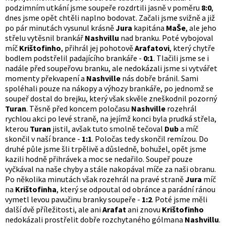
podzimním utkání jsme soupeře rozdrtili jasně v poměru
8:0
,
dnes jsme opět chtěli naplno bodovat. Začali jsme svižně a již
po pár minutách vysunul krásně
Jura
kapitána
MaŠe
, ale jeho
střelu vytěsnil brankář
Nashvillu
nad branku. Poté vybojoval
míč
Krištofinho
, přihrál jej pohotově
Arafatovi
, který chytře
bodlem podstřelil padajícího brankáře -
0:1
. Tlačili jsme se i
nadále před soupeřovu branku, ale nedokázali jsme si vytvářet
momenty překvapení a
Nashville
nás dobře bránil. Sami
spoléhali pouze na nákopy a výhozy brankáře, po jednomž se
soupeř dostal do brejku, který však skvěle zneškodnil pozorný
Turan
. Těsně před koncem poločasu
Nashville
rozehrál
rychlou akci po levé straně, na jejímž konci byla prudká střela,
kterou
Turan
jistil, avšak tuto smolně tečoval
Dub
a míč
skončil v naší brance -
1:1
. Poločas tedy skončil remízou. Do
druhé půle jsme šli trpělivě a důsledně, bohužel, opět jsme
kazili hodně přihrávek a moc se nedařilo. Soupeř pouze
vyčkával na naše chyby a stále nakopával míče za naši obranu.
Po několika minutách však rozehrál na pravé straně
Jura
míč
na
Krištofinha
, který se odpoutal od obránce a parádní ránou
vymetl levou pavučinu branky soupeře -
1:2
. Poté jsme měli
další dvě příležitosti, ale ani
Arafat
ani znovu
Krištofinho
nedokázali prostřelit dobře rozchytaného gólmana
Nashvillu
.