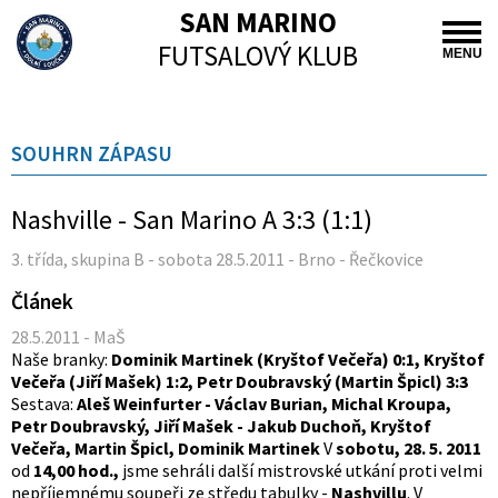
SAN MARINO
FUTSALOVÝ KLUB
MENU
SOUHRN ZÁPASU
Nashville - San Marino A 3:3 (1:1)
3. třída, skupina B - sobota 28.5.2011 - Brno - Řečkovice
Článek
28.5.2011 - MaŠ
Naše branky:
Dominik Martinek (Kryštof Večeřa) 0:1, Kryštof
Večeřa (Jiří Mašek) 1:2, Petr Doubravský (Martin Špicl) 3:3
Sestava:
Aleš Weinfurter - Václav Burian, Michal Kroupa,
Petr Doubravský, Jiří Mašek - Jakub Duchoň, Kryštof
Večeřa, Martin Špicl, Dominik Martinek
V
sobotu, 28. 5. 2011
od
14,00 hod.,
jsme sehráli další mistrovské utkání proti velmi
nepříjemnému soupeři ze středu tabulky -
Nashvillu
. V