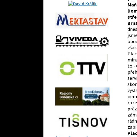
Maňá
Domi
stře
Brna
dnes
jsme
obou
však
Plac
minu
to -
přeh
serv
skon
vysl
nemě
roze
práz
záme
rádn
zabí
Pla