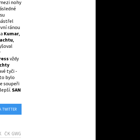
 mezi nohy
následné
asu
nástřel
avní ránou
a
a
Kumar
,
lachtu
,
yšoval
v
ress
vždy
chty
vé tyči -
to bylo
se soupeři
lepší.
SAN
A TWITTER
K
ČK
GWG