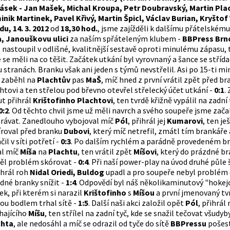
sek - Jan Mašek, Michal Kroupa, Petr Doubravský, Martin Pla
nik Martinek, Pavel Křivý, Martin Špicl, Václav Burian, Kryštof
du, 14. 3. 2012
od
18,30 hod.
, jsme zajížděli k dalšímu přátelskému
, Janouškovu ulici
za naším spřáteleným klubem -
BBPress Brn
 nastoupil v odlišné, kvalitnější sestavě oproti minulému zápasu,
 se měli na co těšit. Začátek utkání byl vyrovnaný a šance se střída
 stranách. Branku však ani jeden s týmů nevstřelil. Asi po 15-ti mi
 zaběhl na
Plachtův
pas
MaŠ
, míč hned z první vrátil zpět před b
htovi a ten střelou pod břevno otevřel střelecký účet utkání -
0:1
.
t přihrál
Krištofinho Plachtovi
, ten tvrdě křižně vypálil na zadní
0:2
. Od těchto chvil jsme už měli navrch a svého soupeře jsme zača
rávat. Zanedlouho vybojoval míč
Pól
, přihrál jej
Kumarovi
, ten je
íroval před branku
Dubovi
, který míč netrefil, zmátl tím brankáře
čil v síti potřetí -
0:3
. Po dalším rychlém a parádně provedeném br
al míč
Míša
na
Plachtu
, ten vrátil zpět
Míšovi
, který do prázdné b
l problém skórovat -
0:4
. Při naší power-play na úvod druhé půle
hrál roh
Nidal Oriedi, Buldog
upadl a pro soupeře nebyl problém
dné branky snížit -
1:4
. Odpovědí byl náš několikaminutový "hokej
k, při kterém si narazil
Krištofinho
s
Míšou
a první jmenovaný tv
ou bodlem trhal sítě -
1:5
. Další naši akci založil opět
Pól
, přihrál
hajícího
Míšu
, ten střílel na zadní tyč, kde se snažil tečovat všudyb
chta
, ale nedosáhl a míč se odrazil od tyče do sítě
BBPressu
pošes