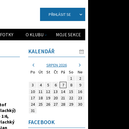
PŘIHLÁSIT SE
FOTKY
O KLUBU
MOJE SEKCE
KALENDÁŘ
SRPEN 2026
Po
Út
St
Čt
Pá
So
Ne
1
2
3
4
5
6
7
8
9
10
11
12
13
14
15
16
17
18
19
20
21
22
23
24
25
26
27
28
29
30
štof
Plachký)
31
 1:6,
FACEBOOK
Plachký
Jan