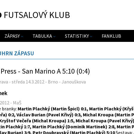
O
FUTSALOVÝ KLUB
ZÁPASY
TABULKA
STATISTIKY
FANKLUB
UHRN ZÁPASU
Press - San Marino A 5:10 (0:4)
rava - středa 14.3.2012 - Brno - Janouškova
nek
.2012 - MaŠ
 branky:
Martin Plachký (Martin Špicl) 0:1, Martin Plachký (Křy
řa) 0:2, Václav Burian (Pavel Křivý) 0:3, Michal Kroupa (Martin 
 Kryštof Večeřa (Michal Kroupa) 1:5, Michal Kroupa (Pavel Křivý)
in Plachký 1:7, Martin Plachký (Dominik Martinek) 2:8, Martin 
lav Burian) 3:9, Petr Doubravský (Martin Plachký) 5:10
Sestava: