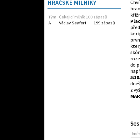
HRÁČSKÉ MILNÍKY
Chví
bran
křiž
Tým
Čekající milník 100 zápasů
Pla
A
Václav Seyfert
199 zápasů
před
kori
prvn
kter
skór
roze
do p
např
5:10
dneš
z vy
MAR
Ses
Jmé