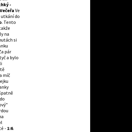
chký -
 Večeřa
Ve
 utkání do
o
. Tento
 takže
ly na
nutách si
ranku
 Za pár
 tyč a bylo
li
ště
 a míč
ejku
ranky
 špatně
 do
ový"
rdou
 na
yl
té -
1:6
.