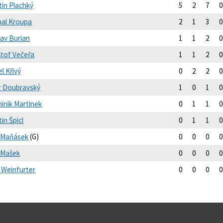
tin Plachký
5
2
7
0
hal Kroupa
2
1
3
0
lav Burian
1
1
2
0
štof Večeřa
1
1
2
0
l Křivý
0
2
2
0
r Doubravský
1
0
1
0
inik Martinek
0
1
1
0
in Špicl
0
1
1
0
 Maňásek
(G)
0
0
0
0
 Mašek
0
0
0
0
š Weinfurter
0
0
0
0