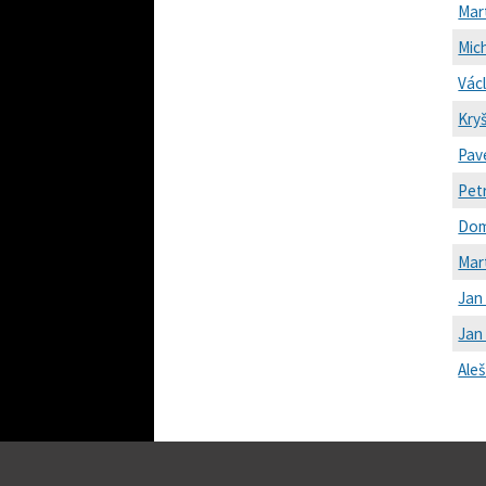
Mar
Mic
Vác
Kry
Pave
Pet
Dom
Mart
Jan
Jan
Ale