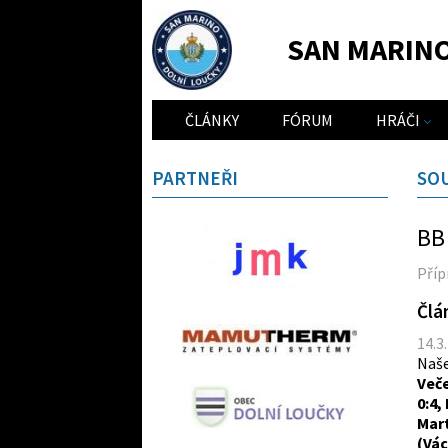
SAN MARIN
ČLÁNKY
FÓRUM
HRÁČI
PARTNEŘI
SO
BB 
Příp
Člá
14.3
Naše
Veče
0:4,
Mart
(Vác