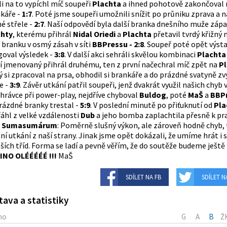
li na to vypíchl míč soupeři
Plachta
a ihned pohotově zakončoval
káře -
1:7
. Poté jsme soupeři umožnili snížit po průniku zprava a 
né střele -
2:7
. Naší odpovědí byla další branka dnešního muže záp
chty
, kterému přihrál
Nidal Oriedi
a
Plachta
přetavil tvrdý křižný 
 branku v osmý zásah v síti
BBPressu - 2:8
. Soupeř poté opět výst
goval výsledek -
3:8
. V další akci sehráli skvělou kombinaci
Placht
í jmenovaný přihrál druhému, ten z první načechral míč zpět na
P
ý si zpracoval na prsa, obhodil si brankáře a do prázdné svatyně zv
e -
3:9
. Závěr utkání patřil soupeři, jenž dvakrát využil našich chyb 
hrávce při power-play, nejdříve chyboval
Buldog
, poté
MaŠ
a
BBP
rázdné branky trestal -
5:9
. V poslední minutě po přiťuknutí od
Pla
áhl z velké vzdálenosti
Dub
a jeho bomba zaplachtila přesně k pra
.
Sumasumárum
: Poměrně slušný výkon, ale zároveň hodně chyb, 
ní utkání z naší strany. Jinak jsme opět dokázali, že umíme hrát i 
šších tříd. Forma se ladí a pevně věřím, že do soutěže budeme ještě 
INO OLÉÉÉÉÉ !!!
MaŠ
SDÍLET NA FB
SDÍLET N
tava a statistiky
no
G
A
B
Ž