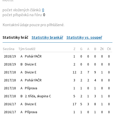
počet vložených článků:
0
počet příspěvků na fóru:
0
Kontaktní údaje pouze pro přihlášené.
Statistiky hráč
Statistiky brankář
Statistiky vs. soupeř
Sezóna
Tým
Soutěž
Z
G
A
B
ŽK
ČK
2018/19
A
Pohár FAČR
1
0
0
0
0
0
2018/19
B
Divize E
2
0
0
0
0
0
2017/18
A
Divize E
12
2
7
9
1
0
2017/18
A
Pohár FAČR
3
2
2
4
0
0
2017/18
A
Příprava
1
1
0
1
0
0
2017/18
B
2. třída, skupina C
5
2
1
3
1
0
2016/17
A
Divize E
17
5
3
8
1
0
2016/17
A
Příprava
1
1
0
1
0
0