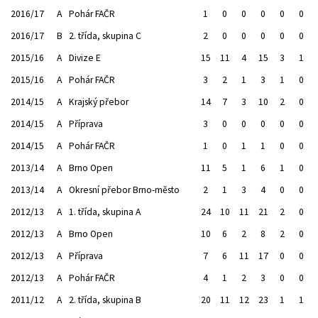
2016/17
A
Pohár FAČR
1
0
0
0
0
0
2016/17
B
2. třída, skupina C
2
0
0
0
0
0
2015/16
A
Divize E
15
11
4
15
3
1
2015/16
A
Pohár FAČR
3
2
1
3
1
0
2014/15
A
Krajský přebor
14
7
3
10
2
0
2014/15
A
Příprava
3
0
0
0
0
0
2014/15
A
Pohár FAČR
1
0
1
1
0
0
2013/14
A
Brno Open
11
5
1
6
1
0
2013/14
A
Okresní přebor Brno-město
2
1
3
4
0
0
2012/13
A
1. třída, skupina A
24
10
11
21
2
0
2012/13
A
Brno Open
10
6
2
8
2
0
2012/13
A
Příprava
7
6
11
17
0
0
2012/13
A
Pohár FAČR
4
1
2
3
0
0
2011/12
A
2. třída, skupina B
20
11
12
23
1
1