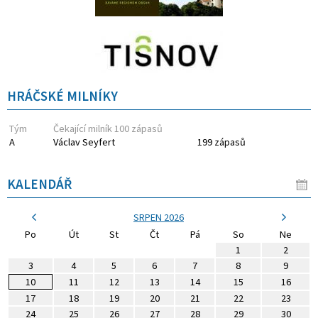
HRÁČSKÉ MILNÍKY
Tým
Čekající milník 100 zápasů
A
Václav Seyfert
199 zápasů
KALENDÁŘ
SRPEN 2026
Po
Út
St
Čt
Pá
So
Ne
1
2
3
4
5
6
7
8
9
10
11
12
13
14
15
16
17
18
19
20
21
22
23
24
25
26
27
28
29
30