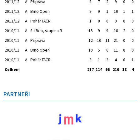
2011/12
A
Příprava
9
7
2
9
0
0
2011/12
A
Brno Open
8
9
1
10
1
1
2011/12
A
Pohár FAČR
1
0
0
0
0
0
2010/11
A
3. třída, skupina B
15
9
9
18
2
0
2010/11
A
Příprava
12
10
11
21
0
0
2010/11
A
Brno Open
10
5
6
11
0
0
2010/11
A
Pohár FAČR
3
1
3
4
0
1
Celkem
217
114
96
210
18
4
PARTNEŘI