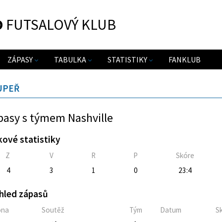
O
FUTSALOVÝ KLUB
ZÁPASY
TABULKA
STATISTIKY
FANKLUB
UPEŘ
pasy s týmem Nashville
kové statistiky
Z
V
R
P
Skóre
4
3
1
0
23:4
hled zápasů
óna
Soutěž
Tým
Datum
S