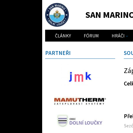
SAN MARIN
ČLÁNKY
FÓRUM
HRÁČI
PARTNEŘI
SO
Zá
Cel
Pře
Sez