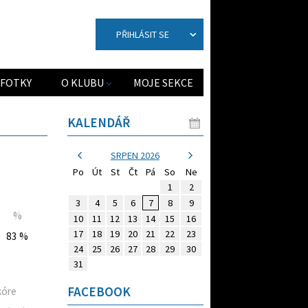
PŘIHLÁSIT SE
FOTKY
O KLUBU
MOJE SEKCE
KALENDÁŘ
SRPEN 2026
Po
Út
St
Čt
Pá
So
Ne
1
2
3
4
5
6
7
8
9
%
10
11
12
13
14
15
16
17
18
19
20
21
22
23
83 %
24
25
26
27
28
29
30
31
FACEBOOK
kóre