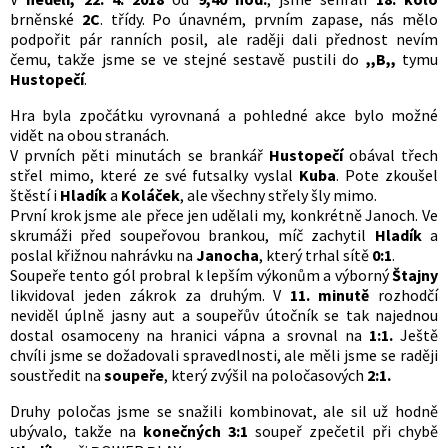
brněnské
2C
. třídy. Po únavném, prvním zapase, nás mělo
podpořit pár ranních posil, ale raději dali přednost nevím
čemu, takže jsme se ve stejné sestavě pustili do
,,B,,
tymu
Hustopečí
.
Hra byla zpočátku vyrovnaná a pohledné akce bylo možné
vidět na obou stranách.
V prvních pěti minutách se brankář
Hustopečí
obával třech
střel mimo, které ze své futsalky vyslal
Kuba
. Pote zkoušel
štěstí i
Hladík
a
Koláček
, ale všechny střely šly mimo.
První krok jsme ale přece jen udělali my, konkrétně Janoch. Ve
skrumáži před soupeřovou brankou, míč zachytil
Hladík
a
poslal křižnou nahrávku na
Janocha
, který trhal sítě
0:1
.
Soupeře tento gól probral k lepším výkonům a výborný
Štajny
likvidoval jeden zákrok za druhým. V
11. minutě
rozhodčí
neviděl úplně jasny aut a soupeřův útočník se tak najednou
dostal osamoceny na hranici vápna a srovnal na
1:1.
Ještě
chvíli jsme se dožadovali spravedlnosti, ale měli jsme se raději
soustředit na
soupeře
, který zvýšil na poločasových
2:1.
Druhy poločas jsme se snažili kombinovat, ale sil už hodně
ubývalo, takže na
konečných 3:1
soupeř zpečetil při chybě