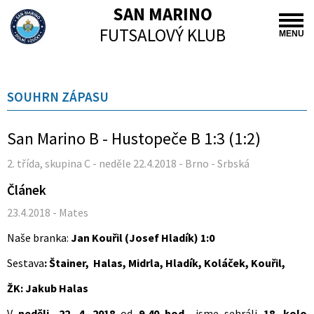
SAN MARINO
FUTSALOVÝ KLUB
MENU
SOUHRN ZÁPASU
San Marino B - Hustopeče B 1:3 (1:2)
2. třída, skupina C - neděle 22.4.2018 - Brno - Srbská
Článek
23.4.2018 - Mates
Naše branka:
Jan Kouřil (Josef Hladík) 1:0
Sestava
: Štainer, Halas, Midrla, Hladík, Koláček, Kouřil,
ŽK: Jakub Halas
V
neděli, 22. 4. 2018
od
9,40 hod.
, jsme sehráli
18. kolo