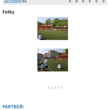
Jan Steiner
(G)
0
0
0
0
0
0
Fotky
|
1
|
PARTNEŘI