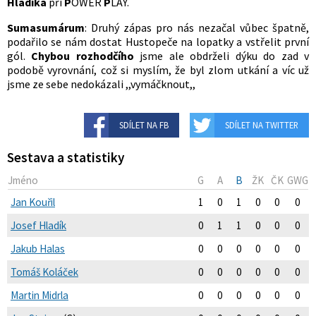
Hladíka
při
P
OWER
P
LAY.
Sumasumárum
: Druhý zápas pro nás nezačal vůbec špatně,
podařilo se nám dostat Hustopeče na lopatky a vstřelit první
gól.
Chybou rozhodčího
jsme ale obdrželi dýku do zad v
podobě vyrovnání, což si myslím, že byl zlom utkání a víc už
jsme ze sebe nedokázali ,,vymáčknout,,
SDÍLET NA FB
SDÍLET NA TWITTER
Sestava a statistiky
Jméno
G
A
B
ŽK
ČK
GWG
Jan Kouřil
1
0
1
0
0
0
Josef Hladík
0
1
1
0
0
0
Jakub Halas
0
0
0
0
0
0
Tomáš Koláček
0
0
0
0
0
0
Martin Midrla
0
0
0
0
0
0