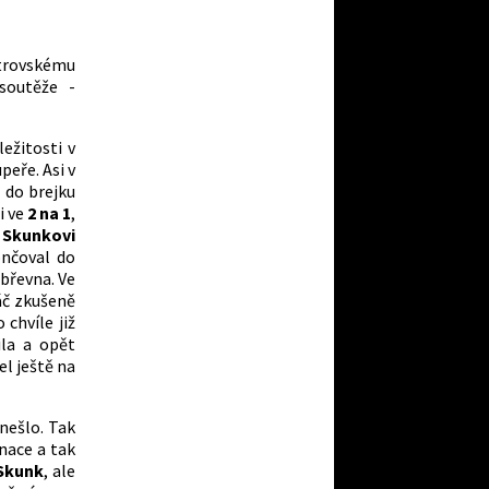
strovskému
soutěže -
ežitosti v
peře. Asi v
l do brejku
i ve
2 na 1
,
u
Skunkovi
ončoval do
 břevna. Ve
ráč zkušeně
 chvíle již
ila a opět
el ještě na
nešlo. Tak
nace a tak
Skunk
, ale