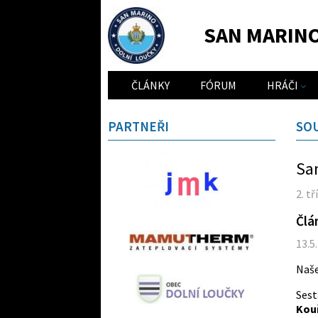
SAN MARIN
ČLÁNKY
FÓRUM
HRÁČI
PARTNEŘI
SO
San
2. t
Člá
13.5
Naše
Sest
Kouř