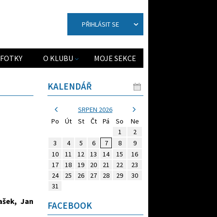
PŘIHLÁSIT SE
FOTKY
O KLUBU
MOJE SEKCE
KALENDÁŘ
SRPEN 2026
Po
Út
St
Čt
Pá
So
Ne
1
2
3
4
5
6
7
8
9
10
11
12
13
14
15
16
17
18
19
20
21
22
23
24
25
26
27
28
29
30
31
ašek, Jan
FACEBOOK