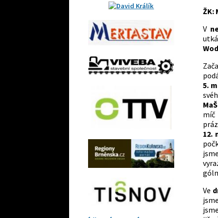
ŽK: 
V
ne
utk
Wod
Zača
pod
5. 
svéh
Ma
míč 
prá
12.
počk
jsme
vyra
gól
Ve
d
jsme
jsme