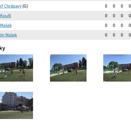
ef Chrápavý
(G)
0
0
0
0
Kouřil
0
0
0
0
 Mašek
0
0
0
0
tin Mašek
0
0
0
0
ky