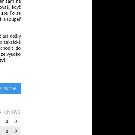
peř sám na
ovali, když
-
1:4
. To se
i a soupeř
 asi došly
o taktické
 chodit do
uze vysoko
tví
.
A TWITTER
K
ČK
GWG
0
0
0
0