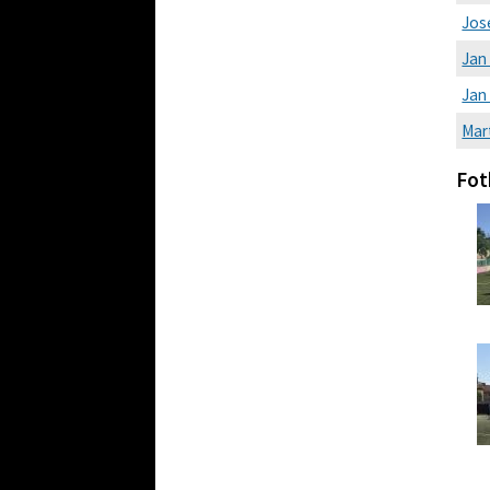
Jos
Jan 
Jan
Mar
Fot