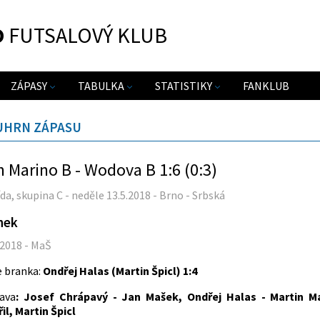
O
FUTSALOVÝ KLUB
ZÁPASY
TABULKA
STATISTIKY
FANKLUB
UHRN ZÁPASU
 Marino B - Wodova B 1:6 (0:3)
řída, skupina C - neděle 13.5.2018 - Brno - Srbská
nek
.2018 - MaŠ
 branka:
Ondřej Halas (Martin Špicl) 1:4
ava
: Josef Chrápavý - Jan Mašek, Ondřej Halas - Martin M
il, Martin Špicl