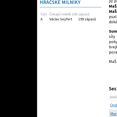
již 
HRÁČSKÉ MILNÍKY
Ma
Ma
Tým
Čekající milník 100 zápasů
psal
A
Václav Seyfert
199 zápasů
doká
Sum
síly
poky
brej
pora
MaŠ
Ses
Jmé
Ond
Mart