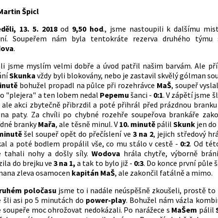
Martin Špicl
děli, 13. 5. 2018
od
9,50 hod
., jsme nastoupili k dalšímu mi
ání. Soupeřem nám byla tentokráte rezerva druhého týmu 
ova
.
li jsme myslím velmi dobře a úvod patřil našim barvám. Ale příl
ání
Skunka
vždy byli blokovány, nebo je zastavil skvělý gólman sou
minutě
bohužel propadl na půlce při rozehrávce
MaŠ
, soupeř vysla
o "plejera" a ten lobem nedal
Pepemu
šanci -
0:1
. V zápětí jsme šl
Š
ale akci zbytečně přibrzdil a poté přihrál před prázdnou brank
na paty. Za chvíli po chybné rozehře soupeřova brankáře zak
zdné branky
Mařa
, ale těsně minul. V
10. minutě
pálil
Skunk
jen do
 minutě
šel soupeř opět do přečíslení ve
3 na 2
, jejich středový h
al a poté bodlem propálil vše, co mu stálo v cestě -
0:2
. Od této
 tahali nohy a došly síly.
Wodova
hrála chytře, výborně brán
zila do brejku ve
3 na 1,
a tak to bylo již -
0:3
. Do konce první půle š
mana zleva osamocen
kapitán MaŠ
, ale zakončil fatálně a mimo.
ruhém poločasu
jsme to i nadále neúspěšně zkoušeli, prostě to 
 šli asi po 5 minutách do
power-play
. Bohužel nám vázla kombi
 soupeře moc ohrožovat nedokázali. Po narážece s
MaŠem
pálil