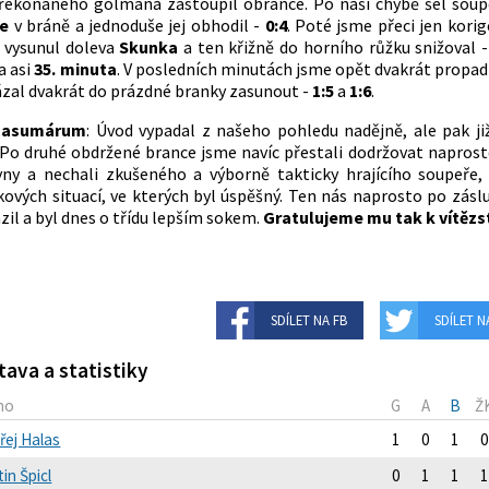
překonaného gólmana zastoupil obránce. Po naší chybě šel sou
Še
v bráně a jednoduše jej obhodil -
0:4
. Poté jsme přeci jen korig
Š
vysunul doleva
Skunka
a ten křižně do horního růžku snižoval 
a asi
35. minuta
. V posledních minutách jsme opět dvakrát propadl
zal dvakrát do prázdné branky zasunout -
1:5
a
1:6
.
asumárum
: Úvod vypadal z našeho pohledu nadějně, ale pak již
. Po druhé obdržené brance jsme navíc přestali dodržovat naprost
ny a nechali zkušeného a výborně takticky hrajícího soupeře,
kových situací, ve kterých byl úspěšný. Ten nás naprosto po zásl
zil a byl dnes o třídu lepším sokem.
Gratulujeme mu tak k vítězs
SDÍLET NA FB
SDÍLET N
tava a statistiky
no
G
A
B
Ž
řej Halas
1
0
1
0
in Špicl
0
1
1
1