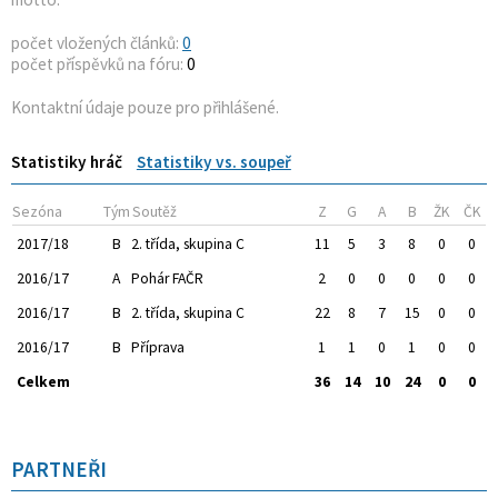
počet vložených článků:
0
počet příspěvků na fóru:
0
Kontaktní údaje pouze pro přihlášené.
Statistiky hráč
Statistiky vs. soupeř
Sezóna
Tým
Soutěž
Z
G
A
B
ŽK
ČK
2017/18
B
2. třída, skupina C
11
5
3
8
0
0
2016/17
A
Pohár FAČR
2
0
0
0
0
0
2016/17
B
2. třída, skupina C
22
8
7
15
0
0
2016/17
B
Příprava
1
1
0
1
0
0
Celkem
36
14
10
24
0
0
PARTNEŘI