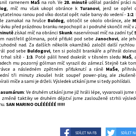
ěsnil ramenem
MaŠ
na roh. Ve
28. minutě
udělal parádní práci n
dog
, míč mu však ukopl obránce k
Turanovi
, jenž se opřel
ytatelnou ranou pod víko dostal opět naše barvy do vedení -
1:2
.
ěle zamakal na hrušce
Buldog
, obtočil se okolo obránce, ale
M
rávku před prázdnou branku nepochopil a i podruhé skončil míč v 
minutě
získal míč na obránci
Skunk
naservíroval míč na zadní tyč
m nastřelil gólmana, poté přiťukl pod sebe
Janochovi
, ale je
tuhodně nad. Za dalších několik okamžiků založil další rychlou
rál pod sebe
Buldogovi
, ten si položil brankáře a přihrál dole
 trhal sítě -
1:3
. Poté pálil hned dvakrát v těsném sledu
MaŠ
, 
adech mu pozorný gólman míč vyrazil do zámezí. Stejně tak to
hrávce a následném zpětném přiťuknutí a ráně
MaŠe
, přihr
lední tři minuty zkoušel hrát soupeř power-play, ale zkušen
írali míče a sami je drželi. Výsledek utkání jsme si tedy pohlídali.
asumárum
: Ve druhém utkání jsme již hráli lépe, vyvarovali jsm
 změně taktiky ve druhém dějství jsme zaslouženě strhli výsled
nu.
SAN MARINO OLÉÉÉÉÉÉ !!!!!
SDÍLET NA FB
SDÍLET N