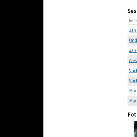
Ses
Jmé
Jan
Ond
Jan 
Ale
Vác
Vác
Mart
Mart
Fot