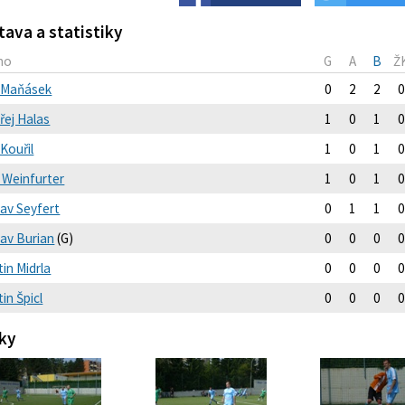
tava a statistiky
no
G
A
B
Ž
 Maňásek
0
2
2
0
řej Halas
1
0
1
0
Kouřil
1
0
1
0
š Weinfurter
1
0
1
0
lav Seyfert
0
1
1
0
lav Burian
(G)
0
0
0
0
in Midrla
0
0
0
0
in Špicl
0
0
0
0
ky