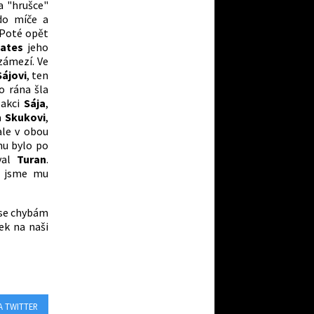
a "hrušce"
 do míče a
 Poté opět
ates
jeho
zámezí. Ve
Sájovi
, ten
ho rána šla
 akci
Sája
,
va
Skukovi
,
ale v obou
mu bylo po
ával
Turan
.
ě jsme mu
e se chybám
ek na naši
A TWITTER