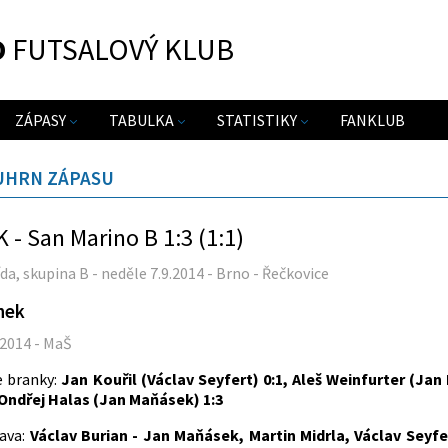
O
FUTSALOVÝ KLUB
ZÁPASY
TABULKA
STATISTIKY
FANKLUB
UHRN ZÁPASU
 - San Marino B 1:3 (1:1)
řída, skupina B - neděle 7.9.2014 - Brno - Řečkovice
nek
.2014 - MaŠ
e branky:
Jan Kouřil (Václav Seyfert) 0:1, Aleš Weinfurter (Ja
 Ondřej Halas (Jan Maňásek) 1:3
ava:
Václav Burian - Jan Maňásek, Martin Midrla, Václav Seyfe