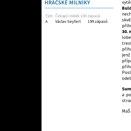
HRÁČSKÉ MILNÍKY
vyt
Bul
nech
Tým
Čekající milník 100 zápasů
skv
A
Václav Seyfert
199 zápasů
přih
30. 
lobe
tres
přih
jenž
příp
při
Pos
odeb
Sum
a po
stra
MaŠ