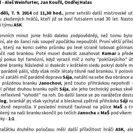
l - Aleš Weinfurter, Jan Kouřil, Ondřej Halas
děli, 7. 9. 2014
od
11,30 hod.
, jsme sehráli další mistrovské ut
 zkušených hráčů, kteří již se baví futsalem snad 30 let. Nasto
ti týmu
ASK
.
prvních minut jsme hráli daleko zodpovědněji, než tomu bylo
ní, ale do šancí nás soupeř zpočátku nepouštěl. První větší příle
a
, který na konci svého průniku po levé straně loboval gólman
čil nad brankou. Poté musel dvakrát zasahovat
Kumar
a přede
ý pokus byl famózní, když vyrazil míč z nohy "poklízejícího" ú
dné branky. Následně si dvakrát v krátkém sledu pokryl dobře m
 parádně pálil, vždy však míče létaly těsně nad brankou. V polovi
tví zatáhl míč parádně doprava
Sája
, natáhl na sebe dva obránce a
d prázdnou branku
Janochovi
, jenž touto přihrávkou nepohrdl 
l přidat druhou branku opět
Sája
, ale jeho technický pokus skv
reflexivně "vyhodil" na roh. Do další šance se po narážečce dost
dog
, brankář jej však vychytal a blesková zpětná přihrávka
Sáji
n
těsně neprošla. V poslední minutě fauloval na půlce
MaŠ
a tr
lený na naši branku skončil po tečích
Janocha
a
MaŠ
pod víkem
ky -
1:1
.
ačátku druhého poločasu měli další příležitost hráči
ASK
, al