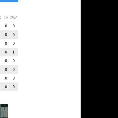
K
ČK
GWG
0
0
0
0
0
0
0
1
0
0
0
0
0
0
0
0