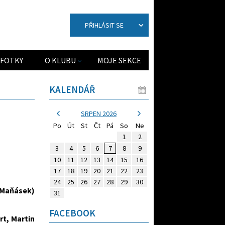
PŘIHLÁSIT SE
FOTKY
O KLUBU
MOJE SEKCE
KALENDÁŘ
SRPEN 2026
Po
Út
St
Čt
Pá
So
Ne
1
2
3
4
5
6
7
8
9
10
11
12
13
14
15
16
17
18
19
20
21
22
23
24
25
26
27
28
29
30
n Maňásek)
31
FACEBOOK
rt, Martin