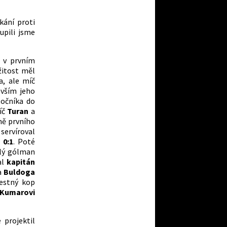
kání proti
upili jsme
 v prvním
žitost měl
a, ale míč
vším jeho
točníka do
íč
Turan
a
ně prvního
 servíroval
-
0:1
. Poté
ělý gólman
al
kapitán
a
Buldoga
estný kop
Kumarovi
e projektil