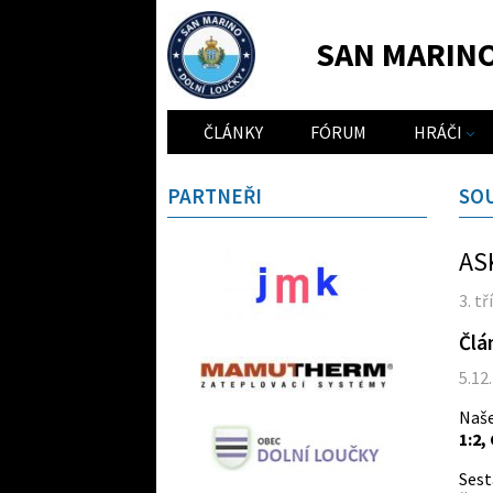
SAN MARIN
ČLÁNKY
FÓRUM
HRÁČI
PARTNEŘI
SO
ASK
3. t
Člá
5.12
Naš
1:2,
Sest