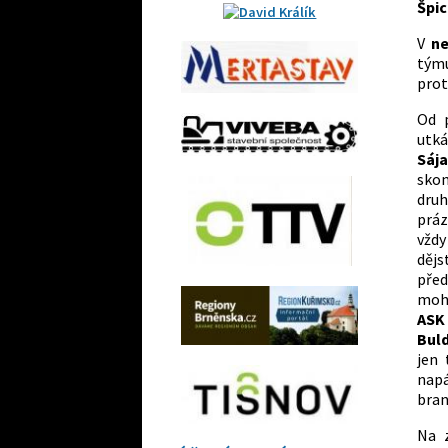
Špic
V
ne
týmu
pro
Od 
utká
Sáj
skon
druh
práz
vždy
dějs
pře
moh
ASK
Bul
jen 
napá
bran
Na z