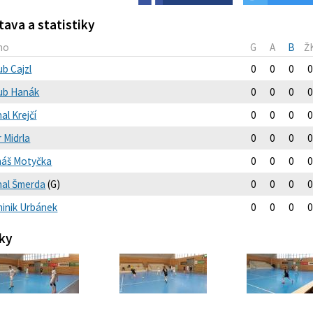
tava a statistiky
no
G
A
B
Ž
ub Cajzl
0
0
0
0
ub Hanák
0
0
0
0
al Krejčí
0
0
0
0
 Midrla
0
0
0
0
áš Motyčka
0
0
0
0
hal Šmerda
(G)
0
0
0
0
inik Urbánek
0
0
0
0
ky