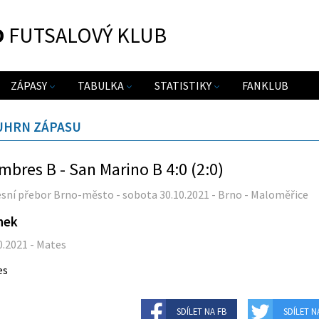
O
FUTSALOVÝ KLUB
ZÁPASY
TABULKA
STATISTIKY
FANKLUB
UHRN ZÁPASU
bres B - San Marino B 4:0 (2:0)
sní přebor Brno-město - sobota 30.10.2021 - Brno - Maloměřice
nek
0.2021 - Mates
es
SDÍLET NA FB
SDÍLET N