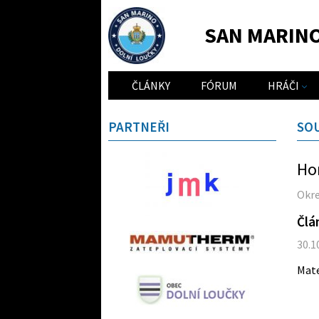
SAN MARIN
ČLÁNKY
FÓRUM
HRÁČI
PARTNEŘI
SO
Hom
Okre
Člá
30.1
Mat