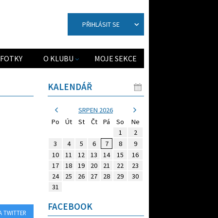
PŘIHLÁSIT SE
FOTKY
O KLUBU
MOJE SEKCE
KALENDÁŘ
SRPEN 2026
Po
Út
St
Čt
Pá
So
Ne
1
2
3
4
5
6
7
8
9
10
11
12
13
14
15
16
17
18
19
20
21
22
23
24
25
26
27
28
29
30
31
FACEBOOK
A TWITTER