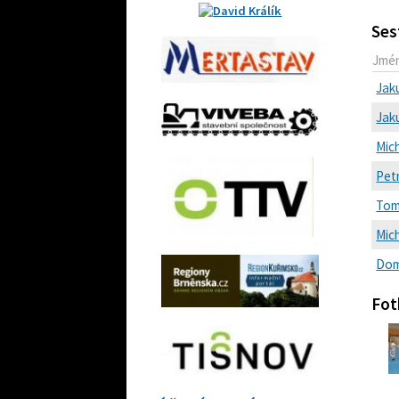
Ses
Jmé
Jak
Jak
Mich
Petr
Tom
Mic
Dom
Fot