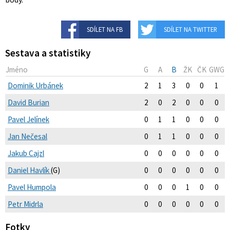
SDÍLET NA FB
SDÍLET NA TWITTER
Sestava a statistiky
Jméno
G
A
B
ŽK
ČK
GWG
Dominik Urbánek
2
1
3
0
0
1
David Burian
2
0
2
0
0
0
Pavel Jelínek
0
1
1
0
0
0
Jan Nečesal
0
1
1
0
0
0
Jakub Cajzl
0
0
0
0
0
0
Daniel Havlík
(G)
0
0
0
0
0
0
Pavel Humpola
0
0
0
1
0
0
Petr Midrla
0
0
0
0
0
0
Fotky