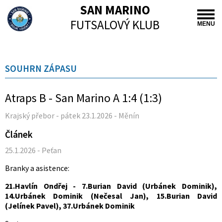
SAN MARINO
FUTSALOVÝ KLUB
MENU
SOUHRN ZÁPASU
Atraps B - San Marino A 1:4 (1:3)
Krajský přebor - pátek 23.1.2026 - Měnín
Článek
25.1.2026 - Peťan
Branky a asistence:
21.Havlín Ondřej - 7.Burian David (Urbánek Dominik),
14.Urbánek Dominik (Nečesal Jan), 15.Burian David
(Jelínek Pavel), 37.Urbánek Dominik