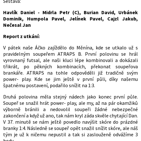
Sestava:
Havlík Daniel - Midrla Petr (C), Burian David, Urbánek
Dominik, Humpola Pavel, Jelínek Pavel, Cajzl Jakub,
Nečesal Jan
Report z utkání:
V pátek naše Áčko zajíždělo do Měnína, kde se utkalo už s
pravidelným soupeřem ATRAPS B. První polovinu se hrál
vyrovnaný futsal, ale naši kluci lépe kombinovali a dokázali
třikrát, po pěkných kombinacích, překonat soupeřova
brankáře. ATRAPS na tohle odpověděli již tradičně svým
power- play. Kde se jim ještě v první půli, díky našemu
špatnému postavení, podařilo snížit na 1:3.
Druhá polovina měla stejný nádech jako konec první půle.
Soupeř se snažil hrát power- play, ale my, až na pár okamžiků
výborně bránili a nedovolil soupeři žádné nebezpečné
zakončení a když už ano, tak nám kryl záda skvěle chytající Dan.
V 37. minutě se nám ještě povedlo navýšit skóre do prázdné
branky 1:4. Následně se soupeř opět snažil snížit skóre, ale náš
tým je už k ničemu nepustil a tak si zaslouženě odvážíme 3
body.