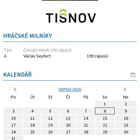
HRÁČSKÉ MILNÍKY
Tým
Čekající milník 100 zápasů
A
Václav Seyfert
199 zápasů
KALENDÁŘ
SRPEN 2026
Po
Út
St
Čt
Pá
So
Ne
1
2
3
4
5
6
7
8
9
10
11
12
13
14
15
16
17
18
19
20
21
22
23
24
25
26
27
28
29
30
31